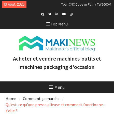
Skip
10 Août, 2026
Tour CNC Doosan Puma TW2600M
to
GL d’occasion à vendre [VENDUE]
content
Nous achetons des tours Mazak
d’occasion récents équipés du
Facebook
Twitter
Linkedin
Youtube
Instagram
Top Menu
contrôle Smooth et de la
Profile
technologie multitâche
Doosan Puma 2600 LY : le tour
CNC idéal pour augmenter la
productivité et la rentabilité
Acheter et vendre machines-outils et
machines packaging d'occasion
Menu
Home
Comment ça marche
Qu’est-ce qu’une presse plieuse et comment fonctionne-
t’elle ?