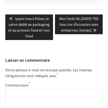
Navigation
Previous
Next
Ipack-Ima à Milan, le
Mori Seiki NL2500SY 700
de
post:
post:
salon dédié au packaging
tour cnc d’occasion avec
l’article
et au process food et non
embarreur [vendu]
food
Laisser un commentaire
Votre adresse e-mail ne sera pas publiée.
Les champs
*
obligatoires sont indiqués avec
*
Commentaire