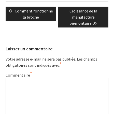
Navigation
Previous
Next
Comment fonctionne
Croissance de la
de
post:
post:
la broche
manufacture
l’article
piémontaise
Laisser un commentaire
Votre adresse e-mail ne sera pas publiée.
Les champs
*
obligatoires sont indiqués avec
*
Commentaire