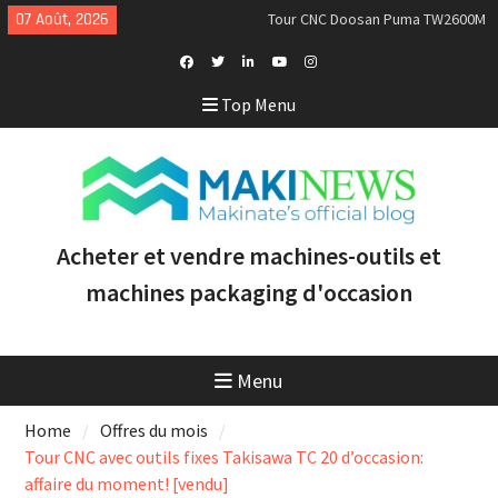
Skip
07 Août, 2026
Tour CNC Doosan Puma TW2600M
to
GL d’occasion à vendre [VENDUE]
content
Nous achetons des tours Mazak
d’occasion récents équipés du
Facebook
Twitter
Linkedin
Youtube
Instagram
Top Menu
contrôle Smooth et de la
Profile
technologie multitâche
Doosan Puma 2600 LY : le tour
CNC idéal pour augmenter la
productivité et la rentabilité
Acheter et vendre machines-outils et
machines packaging d'occasion
Menu
Home
Offres du mois
Tour CNC avec outils fixes Takisawa TC 20 d’occasion:
affaire du moment! [vendu]