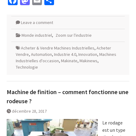
Facebook
Mastodon
Email
Partager
Leave a comment
Monde industriel
,
Zoom sur l'industrie
Acheter & Vendre Machines Industrielles
,
Acheter
Vendre
,
Automation
,
Industrie 4.0
,
Innovation
,
Machines
Industrielles d'occasion
,
Makinate
,
Makinews
,
Technologie
Machine de finition – comment fonctionne une
rodeuse ?
décembre 28, 2017
Le rodage
est un type