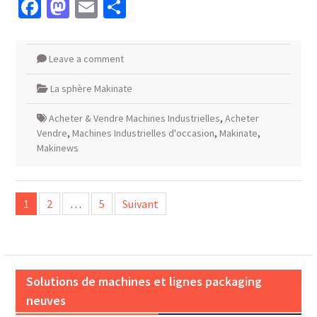
Facebook
Mastodon
Email
Partager
Leave a comment
La sphère Makinate
Acheter & Vendre Machines Industrielles
,
Acheter
Vendre
,
Machines Industrielles d'occasion
,
Makinate
,
Makinews
Pagination
1
2
…
5
Suivant
des
publications
Solutions de machines et lignes packaging
neuves