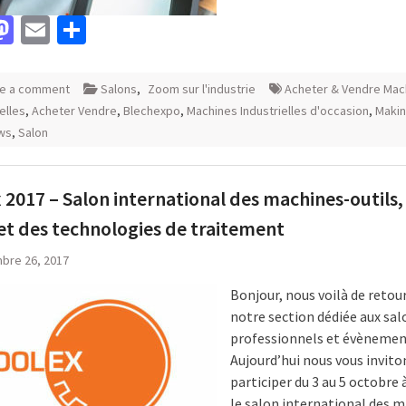
acebook
Mastodon
Email
Partager
e a comment
Salons
,
Zoom sur l'industrie
Acheter & Vendre Mac
elles
,
Acheter Vendre
,
Blechexpo
,
Machines Industrielles d'occasion
,
Makin
ws
,
Salon
 2017 – Salon international des machines-outils,
 et des technologies de traitement
bre 26, 2017
Bonjour, nous voilà de retou
notre section dédiée aux sal
professionnels et évènement
Aujourd’hui nous vous invito
participer du 3 au 5 octobre 
le salon international des 