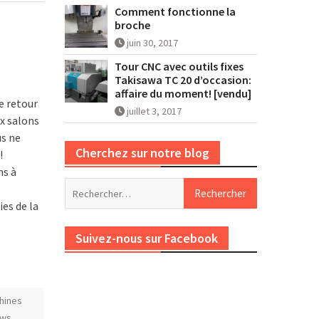
Comment fonctionne la
broche
juin 30, 2017
Tour CNC avec outils fixes
Takisawa TC 20 d’occasion:
affaire du moment! [vendu]
e retour
juillet 3, 2017
x salons
us ne
Cherchez sur notre blog
!
ns à
Rechercher :
es de la
Suivez-nous sur Facebook
hines
ews
,