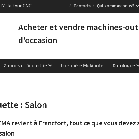
Y : le tour CNC
Contacts
Qui sommes-nous?
er la productivité
Acheter et vendre machines-out
Puma TW2600M GL
e [VENDUE]
d'occasion
 tours Mazak
équipés du contrôle
chnologie
Zoom sur l’industrie
La sphère Makinate
Catalogue
uette :
Salon
MA revient à Francfort, tout ce que vous devez 
 salon