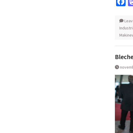
F
Leav
Industri
Makine
Bleche
novemb