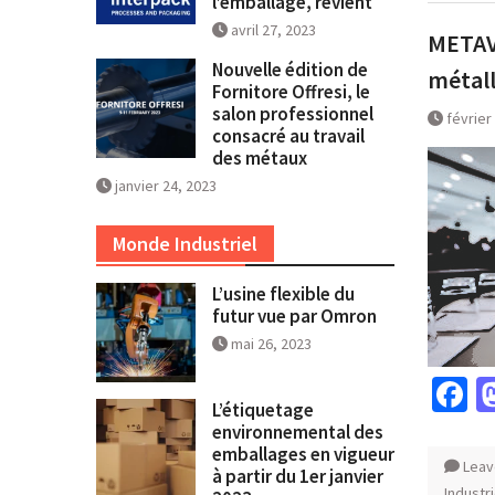
l’emballage, revient
avril 27, 2023
METAV 
Nouvelle édition de
métall
Fornitore Offresi, le
salon professionnel
février
consacré au travail
des métaux
janvier 24, 2023
Monde Industriel
L’usine flexible du
futur vue par Omron
mai 26, 2023
F
L’étiquetage
environnemental des
emballages en vigueur
Leav
à partir du 1er janvier
Industri