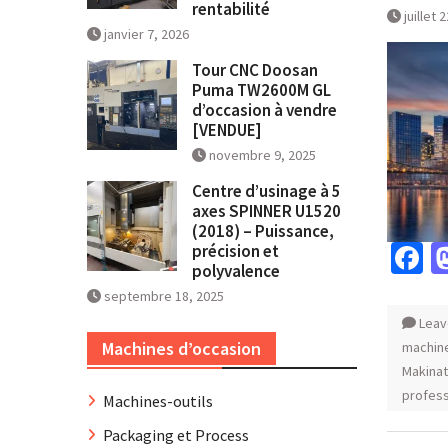
rentabilité
juillet 
janvier 7, 2026
Tour CNC Doosan
Puma TW2600M GL
d’occasion à vendre
[VENDUE]
novembre 9, 2025
Centre d’usinage à 5
axes SPINNER U1520
(2018) – Puissance,
F
précision et
polyvalence
septembre 18, 2025
Leav
Machines d’occasion
machine
Makina
profess
Machines-outils
Packaging et Process