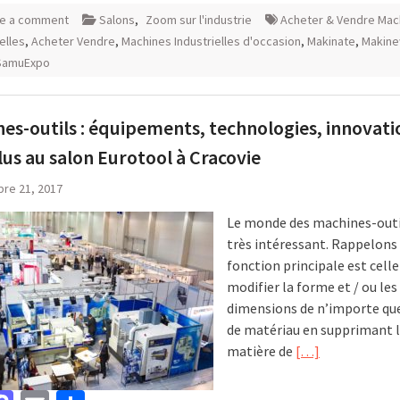
e a comment
Salons
,
Zoom sur l'industrie
Acheter & Vendre Mac
elles
,
Acheter Vendre
,
Machines Industrielles d'occasion
,
Makinate
,
Makin
SamuExpo
es-outils : équipements, technologies, innovati
lus au salon Eurotool à Cracovie
re 21, 2017
Le monde des machines-outi
très intéressant. Rappelons 
fonction principale est celle
modifier la forme et / ou les
dimensions de n’importe que
de matériau en supprimant l
matière de
[…]