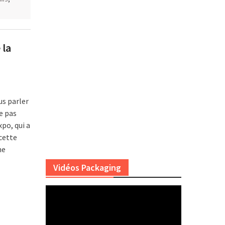
 la
us parler
e pas
po, qui a
 cette
me
Vidéos Packaging