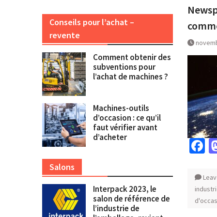
Newspa
Conseils pour l’achat –
comme
revente
novemb
Comment obtenir des
subventions pour
l’achat de machines ?
Machines-outils
d’occasion : ce qu’il
faut vérifier avant
d’acheter
F
Salons
Leav
Interpack 2023, le
industr
salon de référence de
d'occas
l’industrie de