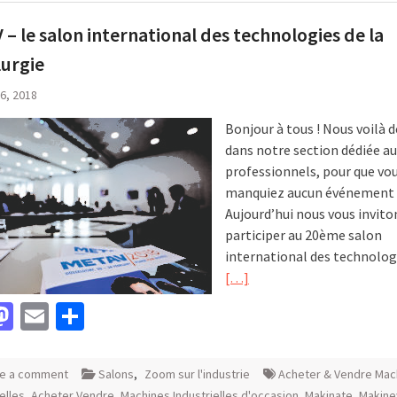
– le salon international des technologies de la
urgie
 6, 2018
Bonjour à tous ! Nous voilà d
dans notre section dédiée au
professionnels, pour que vo
manquiez aucun événement 
Aujourd’hui nous vous invito
participer au 20ème salon
international des technologi
[…]
acebook
Mastodon
Email
Partager
e a comment
Salons
,
Zoom sur l'industrie
Acheter & Vendre Mac
elles
,
Acheter Vendre
,
Machines Industrielles d'occasion
,
Makinate
,
Makin