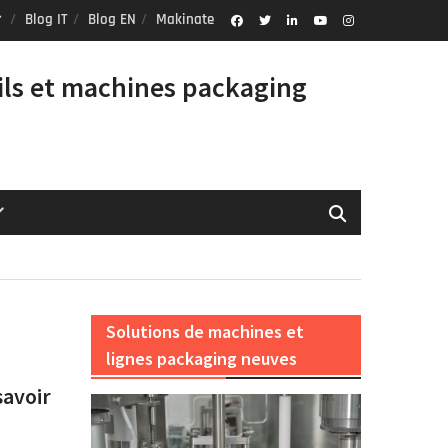
Blog IT
Blog EN
Makinate
Facebook
Twitter
Linkedin
Youtube
Instagram
Profile
ils et machines packaging
Solutions de machines et
lignes packaging neuves
savoir