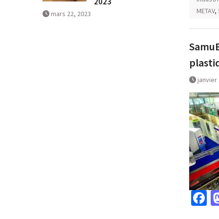
2023
METAV
,
mars 22, 2023
SamuEx
plasti
janvier
F