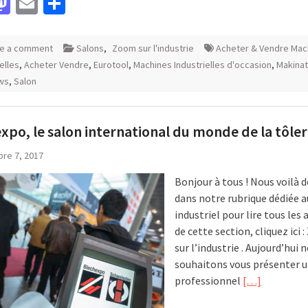
acebook
Mastodon
Email
Partager
e a comment
Salons
,
Zoom sur l'industrie
Acheter & Vendre Mac
elles
,
Acheter Vendre
,
Eurotool
,
Machines Industrielles d'occasion
,
Makina
ws
,
Salon
xpo, le salon international du monde de la tôler
re 7, 2017
Bonjour à tous ! Nous voilà d
dans notre rubrique dédiée 
industriel pour lire tous les 
de cette section, cliquez ici
sur l’industrie . Aujourd’hui 
souhaitons vous présenter u
professionnel
[…]