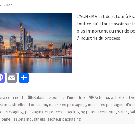
22, 2022
L’ACHEMA est de retour à Fr
tout ce qu’il faut savoir sur l
plus important au monde p
l’industrie du process
acebook
Mastodon
Email
Partager
e a comment
Salons
,
Zoom sur l'industrie
Achema
,
acheter et v
s industrielles d'occasion
,
machines packaging
,
machines packaging d'oc
te
,
Packaging
,
packaging et process
,
packaging pharmaceutique
,
Salon
,
sa
ionnel
,
salons industriels
,
secteur packaging