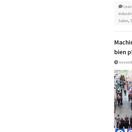
Leav
Industri
Salon
,
Machin
bien p
novemb