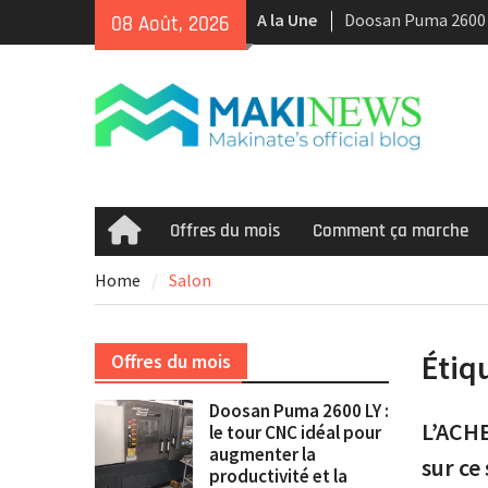
Skip
Doosan Puma 2600 L
A la Une
08 Août, 2026
to
idéal pour augment
content
et la rentabilité
Tour CNC Doosan 
d’occasion à vendr
Nous achetons des
d’occasion récents 
Smooth et de la te
multitâche
Offres du mois
Comment ça marche
Home
Home
Salon
Étiq
Offres du mois
Doosan Puma 2600 LY :
L’ACHE
le tour CNC idéal pour
augmenter la
sur ce
productivité et la