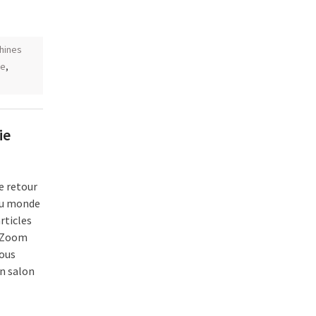
hines
te
,
ie
e retour
au monde
articles
 : Zoom
nous
n salon