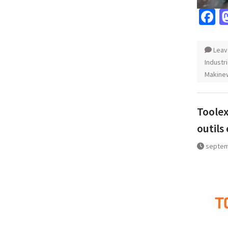
F
Leav
Industri
Makine
Toolex
outils
septem