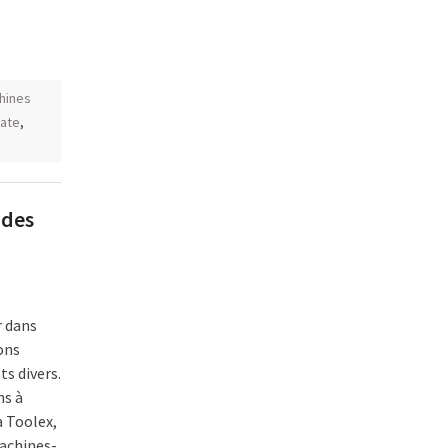
hines
ate
,
 des
r dans
ons
s divers.
ns à
à Toolex,
machines-