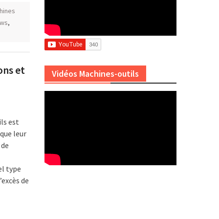
hines
ews
,
ons et
Vidéos Machines-outils
ls est
que leur
 de
l type
’excès de