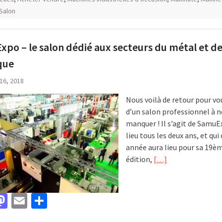
Salon
po – le salon dédié aux secteurs du métal et de
que
 16, 2018
Nous voilà de retour pour vo
d’un salon professionnel à n
manquer ! Il s’agit de SamuEx
lieu tous les deux ans, et qui
année aura lieu pour sa 19è
édition,
[…]
acebook
Mastodon
Email
Partager