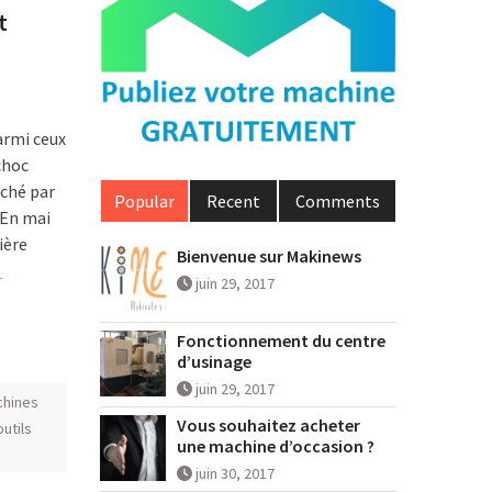
t
armi ceux
 choc
nché par
Popular
Recent
Comments
 En mai
ière
Bienvenue sur Makinews
]
juin 29, 2017
Fonctionnement du centre
d’usinage
juin 29, 2017
chines
Vous souhaitez acheter
utils
une machine d’occasion ?
juin 30, 2017