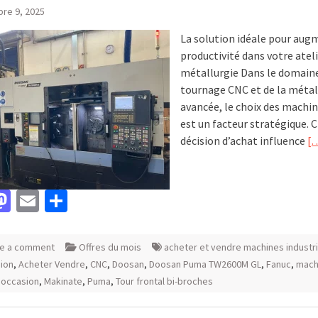
re 9, 2025
La solution idéale pour aug
productivité dans votre ateli
métallurgie Dans le domain
tournage CNC et de la métal
avancée, le choix des machin
est un facteur stratégique. 
décision d’achat influence
[
acebook
Mastodon
Email
Partager
e a comment
Offres du mois
acheter et vendre machines industri
ion
,
Acheter Vendre
,
CNC
,
Doosan
,
Doosan Puma TW2600M GL
,
Fanuc
,
mach
d'occasion
,
Makinate
,
Puma
,
Tour frontal bi-broches