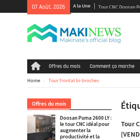
Skip
A la Une
Tour CNC Doosan 
07 Août, 2026
to
d’occasion à vendr
content
Nous achetons des 
d’occasion récents 
Smooth et de la te
multitâche
Doosan Puma 2600 L
idéal pour augmente
et la rentabilité
Offres du mois
Comment ça marche
Home
Home
Tour frontal bi-broches
Étiq
Offres du mois
Doosan Puma 2600 LY :
Tour 
le tour CNC idéal pour
augmenter la
[VEND
productivité et la