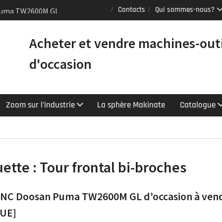
Puma TW2600M GL
Contacts
Qui sommes-nous?
e [VENDUE]
tours Mazak
Acheter et vendre machines-out
équipés du contrôle
chnologie
d'occasion
Y : le tour CNC
r la productivité
Zoom sur l’industrie
La sphère Makinate
Catalogue
uette :
Tour frontal bi-broches
CNC Doosan Puma TW2600M GL d’occasion à ven
UE]