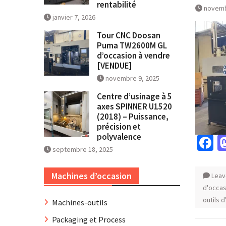
rentabilité
novemb
janvier 7, 2026
Tour CNC Doosan
Puma TW2600M GL
d’occasion à vendre
[VENDUE]
novembre 9, 2025
Centre d’usinage à 5
axes SPINNER U1520
(2018) – Puissance,
précision et
polyvalence
F
septembre 18, 2025
Machines d’occasion
Leav
d'occas
outils 
Machines-outils
Packaging et Process