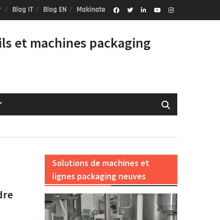
Blog IT
Blog EN
Makinate
Facebook
Twitter
Linkedin
Youtube
Instagram
Profile
ils et machines packaging
Solutions de machines et
lignes packaging neuves
dre