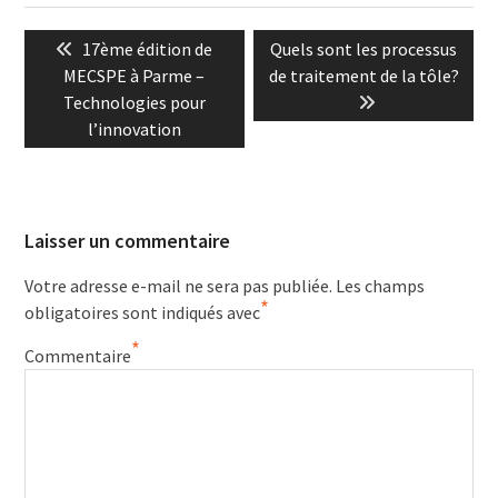
Navigation
Previous
Next
17ème édition de
Quels sont les processus
de
post:
post:
MECSPE à Parme –
de traitement de la tôle?
l’article
Technologies pour
l’innovation
Laisser un commentaire
Votre adresse e-mail ne sera pas publiée.
Les champs
*
obligatoires sont indiqués avec
*
Commentaire