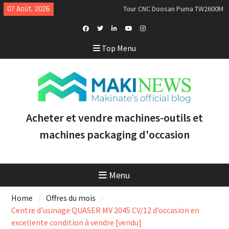
Skip
07 Août, 2026
Tour CNC Doosan Puma TW2600M
to
GL d’occasion à vendre [VENDUE]
content
Nous achetons des tours Mazak
d’occasion récents équipés du
Facebook
Twitter
Linkedin
Youtube
Instagram
Top Menu
contrôle Smooth et de la
Profile
technologie multitâche
Doosan Puma 2600 LY : le tour
CNC idéal pour augmenter la
productivité et la rentabilité
Acheter et vendre machines-outils et
machines packaging d'occasion
Menu
Home
Offres du mois
Centre d’usinage QUASER MV 2045 CV/12 d’occasion en
excellente condition à vendre [vendu]