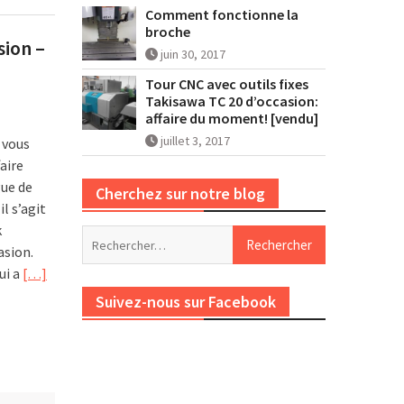
Comment fonctionne la
broche
sion –
juin 30, 2017
Tour CNC avec outils fixes
Takisawa TC 20 d’occasion:
affaire du moment! [vendu]
juillet 3, 2017
 vous
aire
gue de
Cherchez sur notre blog
l s’agit
k
Rechercher :
asion.
ui a
[…]
Suivez-nous sur Facebook