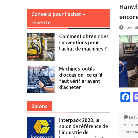
Hanwha
Conseils pour l’achat –
encore
revente
novemb
Comment obtenir des
subventions pour
l’achat de machines ?
Machines-outils
d’occasion : ce qu’il
faut vérifier avant
d’acheter
F
Salons
Leav
Interpack 2023, le
Achete
salon de référence de
l’industrie de
Tour cn