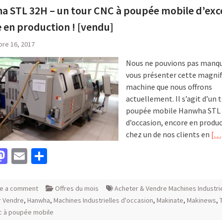
 STL 32H – un tour CNC à poupée mobile d’exc
 en production ! [vendu]
re 16, 2017
Nous ne pouvions pas manqu
vous présenter cette magni
machine que nous offrons
actuellement. Il s’agit d’un 
poupée mobile Hanwha STL
d’occasion, encore en produ
chez un de nos clients en
[…
acebook
Mastodon
Email
Partager
e a comment
Offres du mois
Acheter & Vendre Machines Industri
r Vendre
,
Hanwha
,
Machines Industrielles d'occasion
,
Makinate
,
Makinews
,
c à poupée mobile