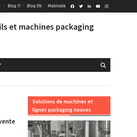
Blog IT
Blog EN
Makinate
Facebook
Twitter
Linkedin
Youtube
Instagram
Profile
ils et machines packaging
Solutions de machines et
lignes packaging neuves
vente