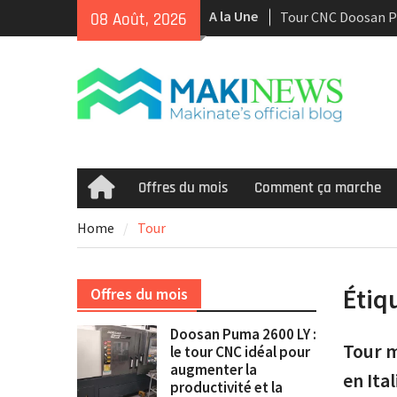
Skip
A la Une
Tour CNC Doosan 
08 Août, 2026
to
d’occasion à vendr
content
Nous achetons des
d’occasion récents 
Smooth et de la te
multitâche
Doosan Puma 2600 L
idéal pour augment
et la rentabilité
Offres du mois
Comment ça marche
Home
Home
Tour
Étiq
Offres du mois
Doosan Puma 2600 LY :
Tour m
le tour CNC idéal pour
augmenter la
en Ita
productivité et la