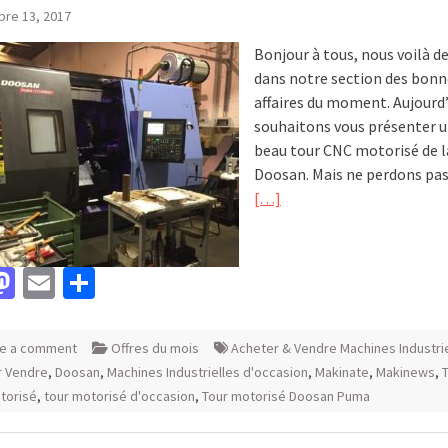
re 13, 2017
Bonjour à tous, nous voilà d
dans notre section des bonn
affaires du moment. Aujourd
souhaitons vous présenter u
beau tour CNC motorisé de 
Doosan. Mais ne perdons pas
[…]
acebook
Mastodon
Email
Partager
e a comment
Offres du mois
Acheter & Vendre Machines Industri
r Vendre
,
Doosan
,
Machines Industrielles d'occasion
,
Makinate
,
Makinews
,
torisé
,
tour motorisé d'occasion
,
Tour motorisé Doosan Puma