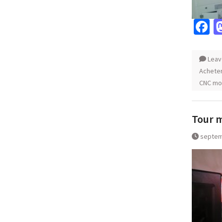
F
Leav
Achete
CNC mot
Tour m
septem