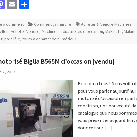
acebook
Mastodon
Email
Partager
e a comment
Comment ça marche
Acheter & Vendre Machines
elles
,
Acheter Vendre
,
Machines Industrielles d'occasion
,
Makinate
,
Makin
ur parallèle
,
tours à commande numérique
otorisé Biglia B565M d’occasion [vendu]
 2, 2017
Bonjour à tous ! Nous voilà d
pour vous parler aujourd’hui
motorisé d’occasion en parf
condition, une nouveauté da
catalogue que nous sommes 
vous présenter aujourd’hui : 
donc ce tour
[…]