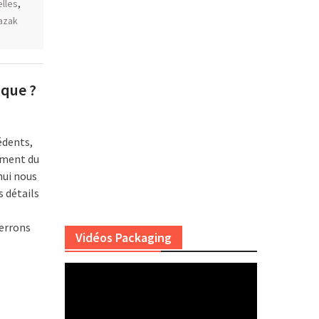
elles
,
azak
ique ?
édents,
ement du
hui nous
s détails
errons
Vidéos Packaging