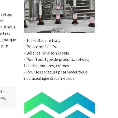
e retour
es
’hui nous
n très
la marque
- 100% Made In Italy
 plus
- Prix compétitifs
- Délai de livraison rapide
- Pour tout type de produits: solides,
liquides, poudres, crèmes
- Pour les secteurs pharmaceutique,
nutraceutique & cosmétique.
elles
,
Tour
,