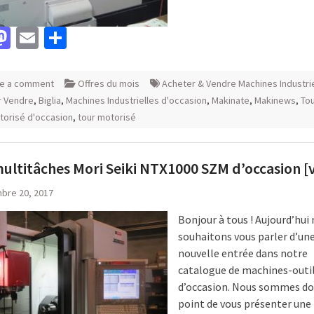
acebook
Mastodon
Email
Partager
e a comment
Offres du mois
Acheter & Vendre Machines Industri
r Vendre
,
Biglia
,
Machines Industrielles d'occasion
,
Makinate
,
Makinews
,
Tou
orisé d'occasion
,
tour motorisé
ultitâches Mori Seiki NTX1000 SZM d’occasion [
bre 20, 2017
Bonjour à tous ! Aujourd’hui
souhaitons vous parler d’un
nouvelle entrée dans notre
catalogue de machines-outi
d’occasion. Nous sommes don
point de vous présenter un