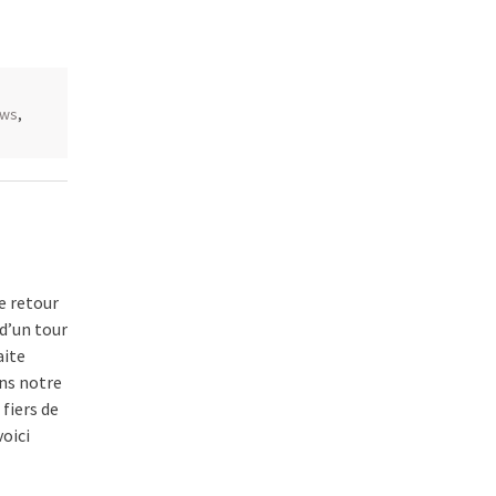
ews
,
e retour
 d’un tour
aite
ns notre
fiers de
voici