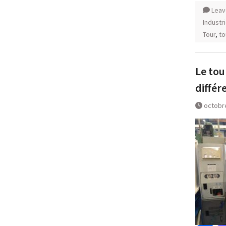
Leav
Industri
Tour
,
to
Le tou
différ
octobr