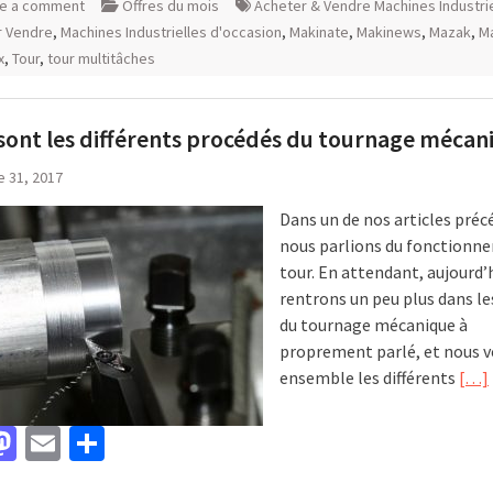
e a comment
Offres du mois
Acheter & Vendre Machines Industri
r Vendre
,
Machines Industrielles d'occasion
,
Makinate
,
Makinews
,
Mazak
,
M
x
,
Tour
,
tour multitâches
sont les différents procédés du tournage mécan
e 31, 2017
Dans un de nos articles préc
nous parlions du fonctionn
tour. En attendant, aujourd’
rentrons un peu plus dans le
du tournage mécanique à
proprement parlé, et nous v
ensemble les différents
[…]
acebook
Mastodon
Email
Partager