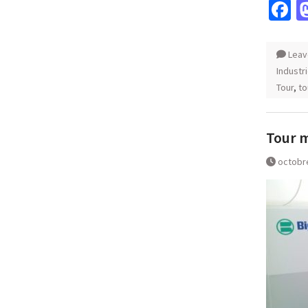
F
Leav
Industri
Tour
,
to
Tour m
octobre