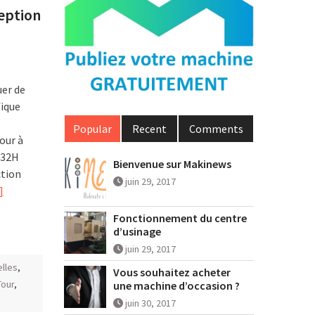
eption
er de
fique
Popular
Recent
Comments
tour à
 32H
Bienvenue sur Makinews
ction
juin 29, 2017
]
Fonctionnement du centre
d’usinage
juin 29, 2017
elles
,
Vous souhaitez acheter
Tour
,
une machine d’occasion ?
juin 30, 2017