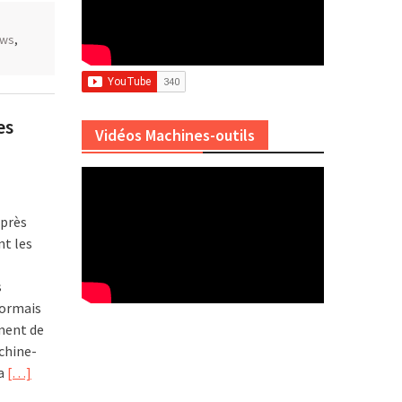
ews
,
es
Vidéos Machines-outils
après
nt les
s
sormais
ement de
chine-
la
[…]