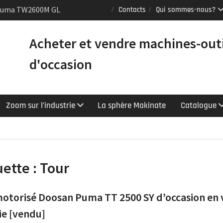
Puma TW2600M GL
Contacts
Qui sommes-nous?
e [VENDUE]
 tours Mazak
Acheter et vendre machines-out
équipés du contrôle
chnologie
d'occasion
Y : le tour CNC
er la productivité
Zoom sur l’industrie
La sphère Makinate
Catalogue
uette :
Tour
otorisé Doosan Puma TT 2500 SY d’occasion en 
lie [vendu]