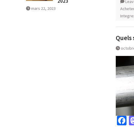
2023
Leav
mars 22, 2023
Achete
Integre
Quels 
octobr
F