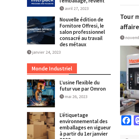
l’emballage, revient
avril 27, 2023
Tour m
Nouvelle édition de
Fornitore Offresi, le
affair
salon professionnel
consacré au travail
novemb
des métaux
janvier 24, 2023
Monde Industriel
L’usine flexible du
futur vue par Omron
mai 26, 2023
L’étiquetage
F
environnemental des
emballages en vigueur
à partir du 1er janvier