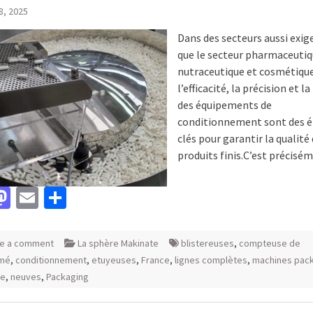
18, 2025
Dans des secteurs aussi exig
que le secteur pharmaceutiq
nutraceutique et cosmétique
l’efficacité, la précision et la
des équipements de
conditionnement sont des 
clés pour garantir la qualité
produits finis.C’est précisé
acebook
Mastodon
Email
Partager
e a comment
La sphère Makinate
blistereuses
,
compteuse de
mé
,
conditionnement
,
etuyeuses
,
France
,
lignes complètes
,
machines pac
te
,
neuves
,
Packaging