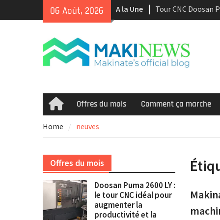
Skip
A la Une
Tour CNC Doosan 
06 Août, 2026
to
d’occasion à vendr
content
Nous achetons des
d’occasion récents 
Smooth et de la te
multitâche
Doosan Puma 2600 L
idéal pour augment
et la rentabilité
Offres du mois
Comment ça marche
Home
Home
neuves
Étiq
Offres du mois
Doosan Puma 2600 LY :
Makina
le tour CNC idéal pour
augmenter la
machi
productivité et la