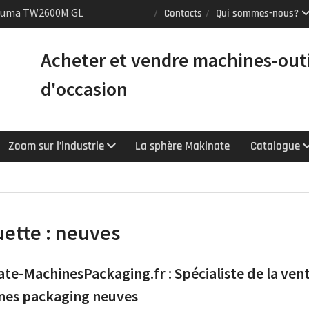
Puma TW2600M GL
Contacts
Qui sommes-nous?
e [VENDUE]
 tours Mazak
Acheter et vendre machines-out
équipés du contrôle
chnologie
d'occasion
Y : le tour CNC
er la productivité
Zoom sur l’industrie
La sphère Makinate
Catalogue
uette :
neuves
te-MachinesPackaging.fr : Spécialiste de la ven
nes packaging neuves