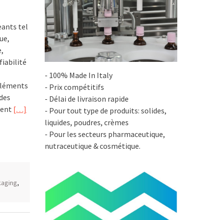
eants tel
ue,
,
 fiabilité
- 100% Made In Italy
éléments
- Prix compétitifs
 des
- Délai de livraison rapide
ment
[…]
- Pour tout type de produits: solides,
liquides, poudres, crèmes
- Pour les secteurs pharmaceutique,
nutraceutique & cosmétique.
kaging
,