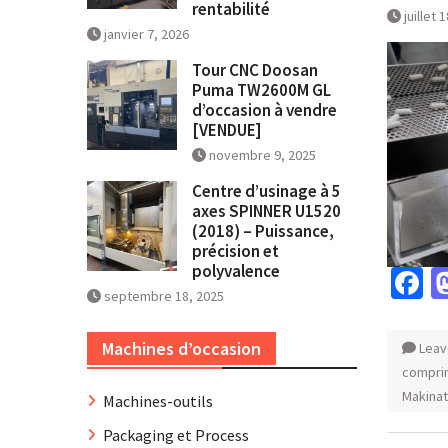
rentabilité
juillet 
janvier 7, 2026
Tour CNC Doosan
Puma TW2600M GL
d’occasion à vendre
[VENDUE]
novembre 9, 2025
Centre d’usinage à 5
axes SPINNER U1520
(2018) – Puissance,
précision et
polyvalence
F
septembre 18, 2025
Machines d’occasion
Leav
compri
Makina
Machines-outils
Packaging et Process