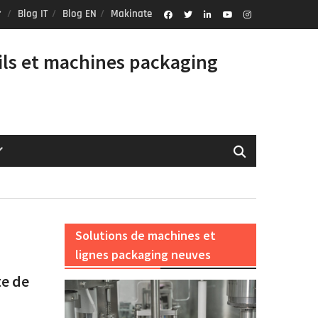
Blog IT
Blog EN
Makinate
Facebook
Twitter
Linkedin
Youtube
Instagram
Profile
ils et machines packaging
Solutions de machines et
lignes packaging neuves
te de