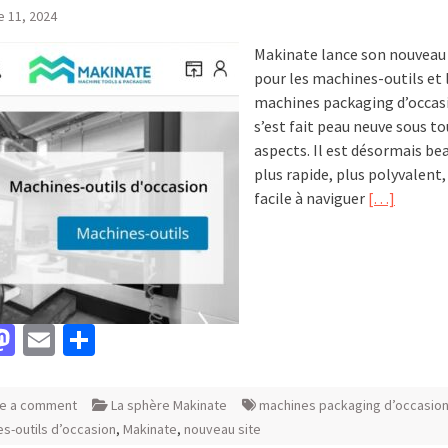
e 11, 2024
Makinate lance son nouveau
pour les machines-outils et 
machines packaging d’occasi
s’est fait peau neuve sous to
aspects. Il est désormais b
plus rapide, plus polyvalent,
facile à naviguer
[…]
acebook
Mastodon
Email
Partager
e a comment
La sphère Makinate
machines packaging d’occasio
s-outils d’occasion
,
Makinate
,
nouveau site