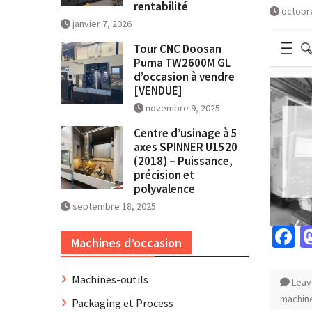
rentabilité
octobr
janvier 7, 2026
Tour CNC Doosan
Puma TW2600M GL
d’occasion à vendre
[VENDUE]
novembre 9, 2025
Centre d’usinage à 5
axes SPINNER U1520
(2018) – Puissance,
précision et
polyvalence
septembre 18, 2025
F
Machines d’occasion
Machines-outils
Leav
machine
Packaging et Process