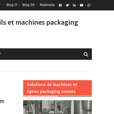
Blog IT
Blog EN
Makinate
Facebook
Twitter
Linkedin
Youtube
Instagram
Profile
ils et machines packaging
Solutions de machines et
lignes packaging neuves
es