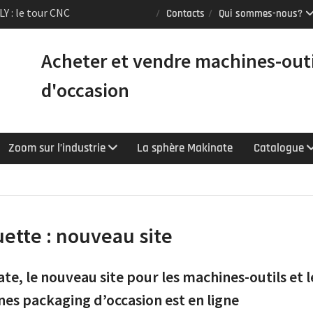
Contacts
Qui sommes-nous?
Puma TW2600M GL
e [VENDUE]
tours Mazak
Acheter et vendre machines-out
équipés du contrôle
d'occasion
chnologie
Zoom sur l’industrie
La sphère Makinate
Catalogue
uette :
nouveau site
te, le nouveau site pour les machines-outils et l
es packaging d’occasion est en ligne