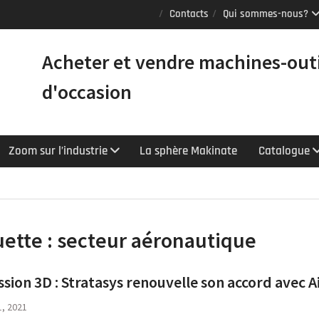
Puma TW2600M GL
Contacts
Qui sommes-nous?
e [VENDUE]
tours Mazak
Acheter et vendre machines-out
équipés du contrôle
chnologie
d'occasion
Y : le tour CNC
r la productivité
Zoom sur l’industrie
La sphère Makinate
Catalogue
uette :
secteur aéronautique
sion 3D : Stratasys renouvelle son accord avec A
1, 2021