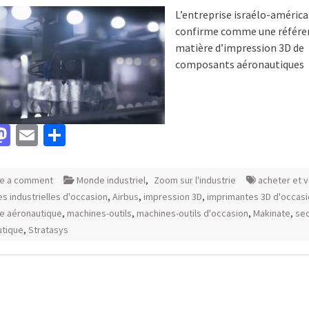
L’entreprise israélo-américa
confirme comme une référe
matière d’impression 3D de
composants aéronautiques
acebook
Mastodon
Email
Partager
e a comment
Monde industriel
,
Zoom sur l'industrie
acheter et 
s industrielles d'occasion
,
Airbus
,
impression 3D
,
imprimantes 3D d'occas
ie aéronautique
,
machines-outils
,
machines-outils d'occasion
,
Makinate
,
se
utique
,
Stratasys