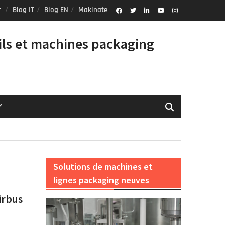
Blog IT
Blog EN
Makinate
Facebook
Twitter
Linkedin
Youtube
Instagram
Profile
ils et machines packaging
Solutions de machines et
lignes packaging neuves
irbus