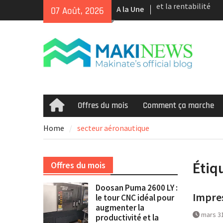
Skip
A la Une
Tour CNC Doosan 
07 Août, 2026
to
d’occasion à vendr
content
Nous achetons des 
d’occasion récents 
Smooth et de la te
multitâche
Doosan Puma 2600 L
idéal pour augmente
et la rentabilité
Offres du mois
Comment ça marche
Home
Home
secteur aéronautique
Étiq
Offres du mois
Doosan Puma 2600 LY :
Impres
le tour CNC idéal pour
augmenter la
mars 3
productivité et la