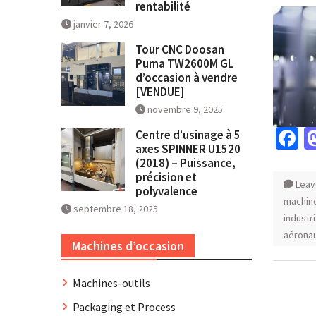
rentabilité
janvier 7, 2026
Tour CNC Doosan
Puma TW2600M GL
d’occasion à vendre
[VENDUE]
novembre 9, 2025
F
Centre d’usinage à 5
axes SPINNER U1520
(2018) – Puissance,
précision et
Leav
polyvalence
machine
septembre 18, 2025
industr
aérona
Machines d’occasion
Machines-outils
Packaging et Process