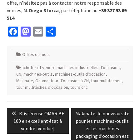
offre, n’hésitez pas à contacter notre responsable des
ventes, M.
Diego Sforza
, par téléphone au
+39 327 53 69
514
.
Facebook
Mastodon
Email
Partager
Offres du mois
acheter et vendre machines industrielles d'occasion
,
CN
,
machines-outils
,
machines-outils d'occasion
,
Makinate
,
Okuma
,
tour d'occasion à CN
,
tour multitâches
,
tour multitâches d'occasion
,
tours cnc
Navigation
Previous
Next
Blistéreuse OMAR BF
Makinate, le nouveau site
de
post:
post:
100 en excellent état à
pour les machines-outils
l’article
vendre [vendue]
et les machines
packaging d’occasion est