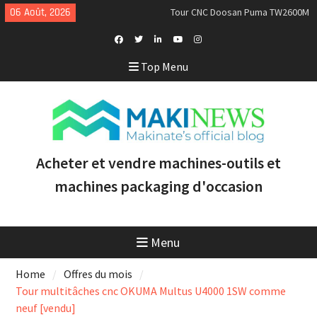
Skip
GL d’occasion à vendre [VENDUE]
06 Août, 2026
to
Nous achetons des tours Mazak
content
d’occasion récents équipés du
contrôle Smooth et de la
Facebook
Twitter
Linkedin
Youtube
Instagram
Top Menu
technologie multitâche
Profile
Doosan Puma 2600 LY : le tour
CNC idéal pour augmenter la
productivité et la rentabilité
Acheter et vendre machines-outils et
machines packaging d'occasion
Menu
Home
Offres du mois
Tour multitâches cnc OKUMA Multus U4000 1SW comme
neuf [vendu]