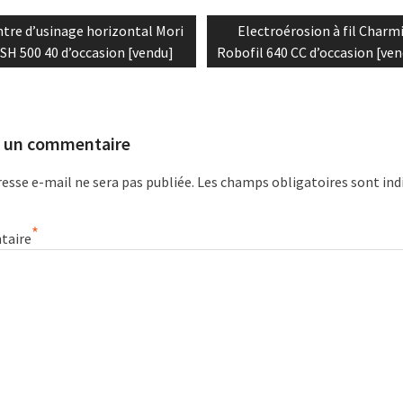
tion
vious
Next
tre d’usinage horizontal Mori
Electroérosion à fil Charmi
t:
post:
 SH 500 40 d’occasion [vendu]
Robofil 640 CC d’occasion [ve
le
r un commentaire
esse e-mail ne sera pas publiée.
Les champs obligatoires sont ind
*
taire