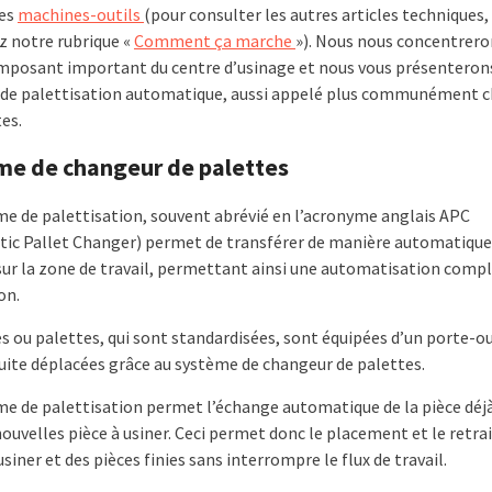
es
machines-outils
(pour consulter les autres articles techniques,
z notre rubrique «
Comment ça marche
»). Nous nous concentrero
mposant important du centre d’usinage et nous vous présenterons
de palettisation automatique, aussi appelé plus communément 
es.
me de changeur de palettes
me de palettisation, souvent abrévié en l’acronyme anglais APC
ic Pallet Changer) permet de transférer de manière automatique 
 sur la zone de travail, permettant ainsi une automatisation compl
on.
s ou palettes, qui sont standardisées, sont équipées d’un porte-ou
uite déplacées grâce au système de changeur de palettes.
me de palettisation permet l’échange automatique de la pièce déjà
ouvelles pièce à usiner. Ceci permet donc le placement et le retrai
usiner et des pièces finies sans interrompre le flux de travail.