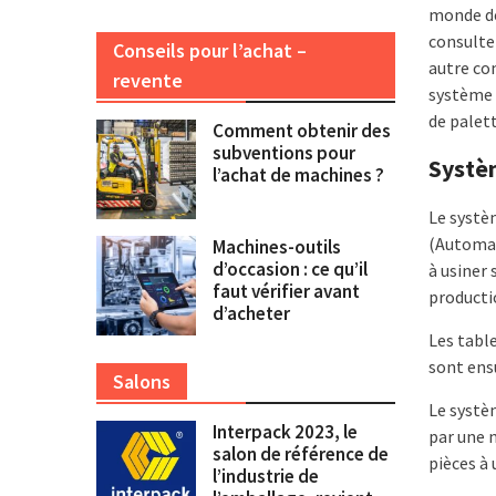
monde d
consulte
Conseils pour l’achat –
autre co
revente
système 
de palett
Comment obtenir des
subventions pour
Systè
l’achat de machines ?
Le systè
(Automat
Machines-outils
d’occasion : ce qu’il
à usiner
faut vérifier avant
producti
d’acheter
Les table
sont ens
Salons
Le systè
Interpack 2023, le
par une n
salon de référence de
pièces à 
l’industrie de