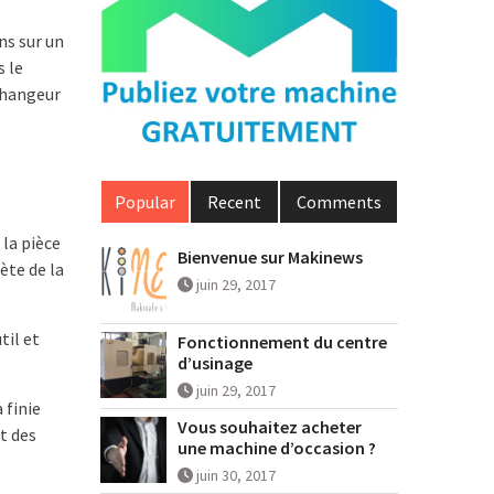
ns sur un
 le
changeur
Popular
Recent
Comments
la pièce
Bienvenue sur Makinews
ète de la
juin 29, 2017
til et
Fonctionnement du centre
d’usinage
juin 29, 2017
 finie
Vous souhaitez acheter
t des
une machine d’occasion ?
juin 30, 2017