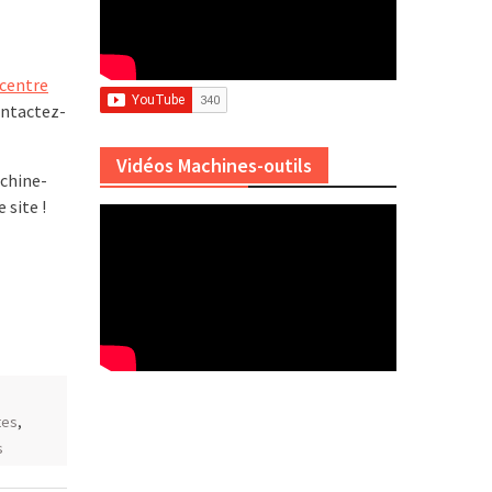
centre
ontactez-
Vidéos Machines-outils
achine-
 site !
,
tes
,
s