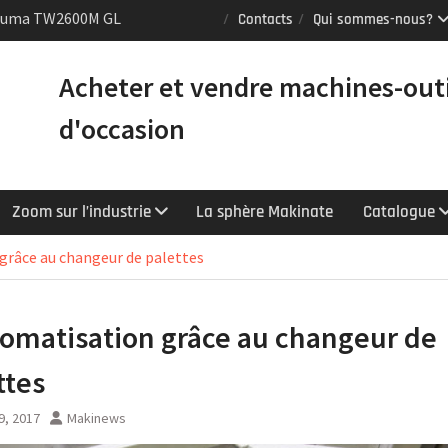
Puma TW2600M GL
Contacts
Qui sommes-nous?
e [VENDUE]
 tours Mazak
Acheter et vendre machines-out
équipés du contrôle
chnologie
d'occasion
Y : le tour CNC
er la productivité
Zoom sur l’industrie
La sphère Makinate
Catalogue
grâce au changeur de palettes
tomatisation grâce au changeur de
ttes
19, 2017
Makinews