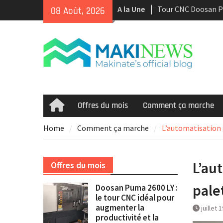
Skip
A la Une
Tour CNC Doosan 
08 Août, 2026
to
d’occasion à vendr
content
Nous achetons des
d’occasion récents 
Smooth et de la te
multitâche
Doosan Puma 2600 L
idéal pour augment
et la rentabilité
Offres du mois
Comment ça marche
Home
Home
Comment ça marche
L’automatisation 
L’au
Offres du mois
pale
Doosan Puma 2600 LY :
le tour CNC idéal pour
augmenter la
juillet 
productivité et la