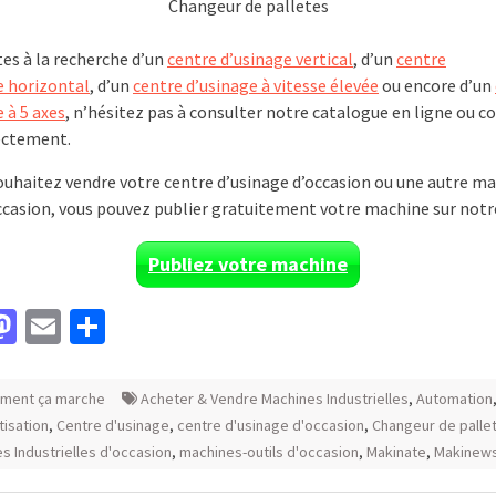
Changeur de palletes
tes à la recherche d’un
centre d’usinage vertical
, d’un
centre
e horizontal
, d’un
centre d’usinage à vitesse élevée
ou encore d’un
 à 5 axes
, n’hésitez pas à consulter notre catalogue en ligne ou c
ectement.
souhaitez vendre votre centre d’usinage d’occasion ou une autre m
occasion, vous pouvez publier gratuitement votre machine sur notre
Publiez votre machine
acebook
Mastodon
Email
Partager
ment ça marche
Acheter & Vendre Machines Industrielles
,
Automation
isation
,
Centre d'usinage
,
centre d'usinage d'occasion
,
Changeur de palle
s Industrielles d'occasion
,
machines-outils d'occasion
,
Makinate
,
Makinew