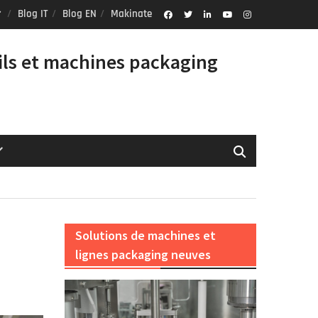
Blog IT
Blog EN
Makinate
Facebook
Twitter
Linkedin
Youtube
Instagram
Profile
ils et machines packaging
Solutions de machines et
lignes packaging neuves