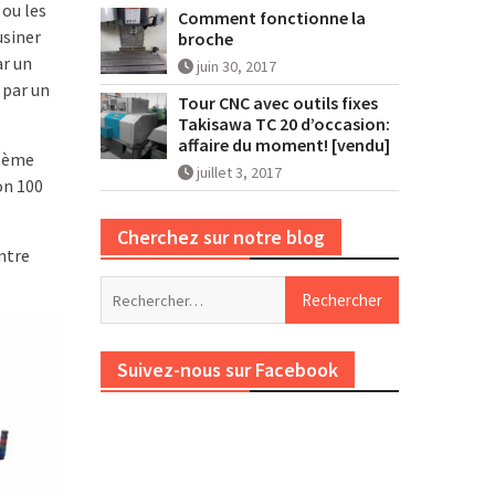
 ou les
Comment fonctionne la
usiner
broche
ar un
juin 30, 2017
 par un
Tour CNC avec outils fixes
Takisawa TC 20 d’occasion:
affaire du moment! [vendu]
stème
juillet 3, 2017
on 100
Cherchez sur notre blog
ntre
Rechercher :
Suivez-nous sur Facebook