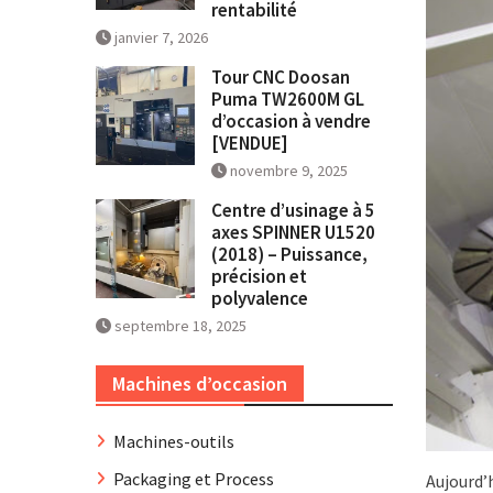
rentabilité
janvier 7, 2026
Tour CNC Doosan
Puma TW2600M GL
d’occasion à vendre
[VENDUE]
novembre 9, 2025
Centre d’usinage à 5
axes SPINNER U1520
(2018) – Puissance,
précision et
polyvalence
septembre 18, 2025
Machines d’occasion
Machines-outils
Packaging et Process
Aujourd’