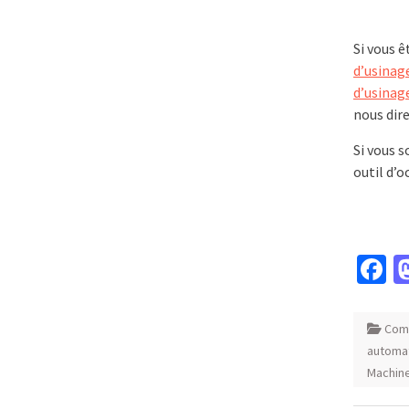
Si vous ê
d’usinag
d’usinage
nous dir
Si vous 
outil d’
F
Com
automat
Machine