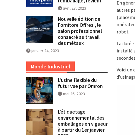
l’emballage, revient
En généra
avril 27, 2023
autres pa
(placeme
Nouvelle édition de
opérateu
Fornitore Offresi, le
salon professionnel
robot.
consacré au travail
des métaux
La durée
installé
janvier 24, 2023
secondes
Monde Industriel
Voici un
d’usinage
L’usine flexible du
futur vue par Omron
mai 26, 2023
L’étiquetage
environnemental des
emballages en vigueur
à partir du 1er janvier