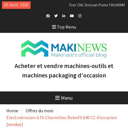
Skip
09 Août, 2026
Tour CNC Doosan Puma TW2600M
to
GL d’occasion à vendre [VENDUE]
content
Nous achetons des tours Mazak
d’occasion récents équipés du
Facebook
Twitter
Linkedin
Youtube
Instagram
Top Menu
contrôle Smooth et de la
Profile
technologie multitâche
Doosan Puma 2600 LY : le tour
CNC idéal pour augmenter la
productivité et la rentabilité
Acheter et vendre machines-outils et
machines packaging d'occasion
Menu
Home
Offres du mois
Electroérosion à fil Charmilles Robofil 640 CC d’occasion
[vendue]