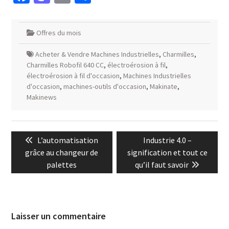
Offres du mois
Acheter & Vendre Machines Industrielles
,
Charmilles
,
Charmilles Robofil 640 CC
,
électroérosion à fil
,
électroérosion à fil d'occasion
,
Machines Industrielles
d'occasion
,
machines-outils d'occasion
,
Makinate
,
Makinews
Navigation
Previous
Next
L’automatisation
Industrie 4.0 –
de
post:
post:
grâce au changeur de
signification et tout ce
l’article
palettes
qu’il faut savoir
Laisser un commentaire