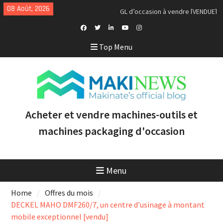
Skip
08 Août, 2026
Nous achetons des tours Mazak
to
d’occasion récents équipés du
content
contrôle Smooth et de la
technologie multitâche
Facebook
Twitter
Linkedin
Youtube
Instagram
Top Menu
Doosan Puma 2600 LY : le tour
Profile
CNC idéal pour augmenter la
productivité et la rentabilité
Tour CNC Doosan Puma TW2600M
GL d’occasion à vendre [VENDUE]
Acheter et vendre machines-outils et
machines packaging d'occasion
Menu
Home
Offres du mois
DECKEL MAHO DMF260/7, un centre d’usinage à montant
mobile exceptionnel [vendu]