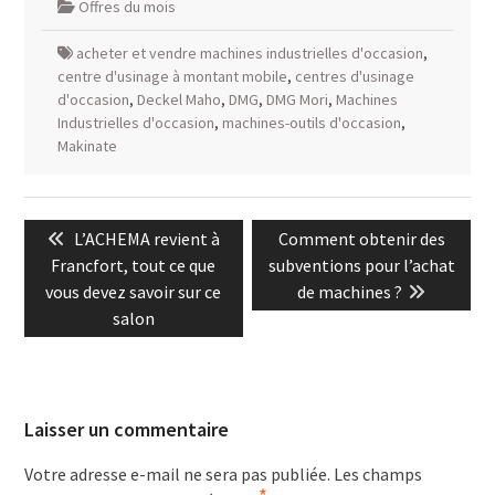
Offres du mois
acheter et vendre machines industrielles d'occasion
,
centre d'usinage à montant mobile
,
centres d'usinage
d'occasion
,
Deckel Maho
,
DMG
,
DMG Mori
,
Machines
Industrielles d'occasion
,
machines-outils d'occasion
,
Makinate
Navigation
Previous
Next
L’ACHEMA revient à
Comment obtenir des
de
post:
post:
Francfort, tout ce que
subventions pour l’achat
l’article
vous devez savoir sur ce
de machines ?
salon
Laisser un commentaire
Votre adresse e-mail ne sera pas publiée.
Les champs