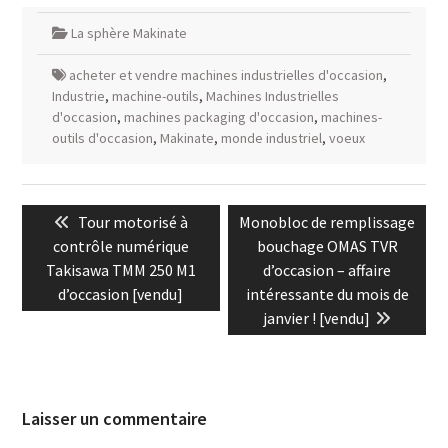
La sphère Makinate
acheter et vendre machines industrielles d'occasion
,
Industrie
,
machine-outils
,
Machines Industrielles
d'occasion
,
machines packaging d'occasion
,
machines-
outils d'occasion
,
Makinate
,
monde industriel
,
voeux
Navigation
Previous
Next
Tour motorisé à
Monobloc de remplissage
de
post:
post:
contrôle numérique
bouchage OMAS TVR
l’article
Takisawa TMM 250 M1
d’occasion – affaire
d’occasion [vendu]
intéressante du mois de
janvier ! [vendu]
Laisser un commentaire