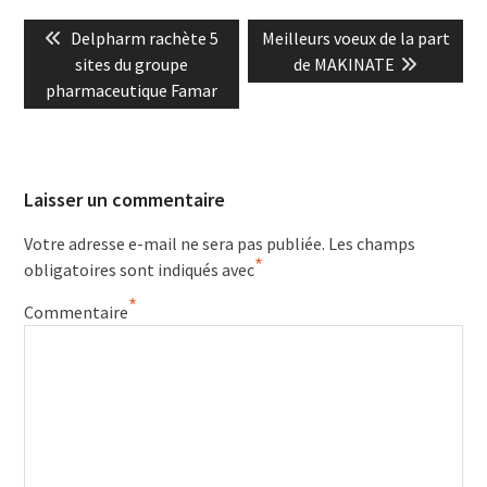
Navigation
Previous
Next
Delpharm rachète 5
Meilleurs voeux de la part
de
post:
post:
sites du groupe
de MAKINATE
l’article
pharmaceutique Famar
Laisser un commentaire
Votre adresse e-mail ne sera pas publiée.
Les champs
*
obligatoires sont indiqués avec
*
Commentaire