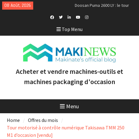
Skip
08 Août, 2026
Doosan Puma 2600 LY : le tour
to
CNC idéal pour augmenter la
content
productivité et la rentabilité
Tour CNC Doosan Puma TW2600M
Facebook
Twitter
Linkedin
Youtube
Instagram
Top Menu
GL d’occasion à vendre [VENDUE]
Profile
Nous achetons des tours Mazak
d’occasion récents équipés du
contrôle Smooth et de la
technologie multitâche
Acheter et vendre machines-outils et
machines packaging d'occasion
Menu
Home
Offres du mois
Tour motorisé à contrôle numérique Takisawa TMM 250
M1 d’occasion [vendu]