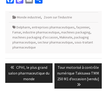
Monde industriel
,
Zoom sur l'industrie
Delpharm
,
entreprises pharmaceutiques
,
façonnier
,
Famar
,
industrie pharmaceutique
,
machines packaging
,
machines packaging d'occasion
,
Makinate
,
packaging
pharmaceutique
,
secteur pharmaceutique
,
sous-traitant
pharmaceutique
Navigation
Previous
Next
CPHI, le plus grand
Tour motorisé à contrôle
de
post:
post:
salon pharmaceutique du
numérique Takisawa TMM
l’article
monde
250 M1 d’occasion [vendu]