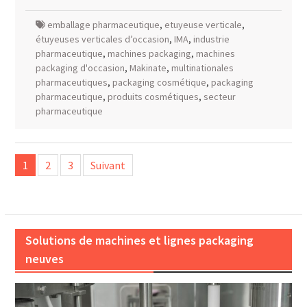
emballage pharmaceutique
,
etuyeuse verticale
,
étuyeuses verticales d’occasion
,
IMA
,
industrie
pharmaceutique
,
machines packaging
,
machines
packaging d'occasion
,
Makinate
,
multinationales
pharmaceutiques
,
packaging cosmétique
,
packaging
pharmaceutique
,
produits cosmétiques
,
secteur
pharmaceutique
Pagination
1
2
3
Suivant
des
publications
Solutions de machines et lignes packaging
neuves