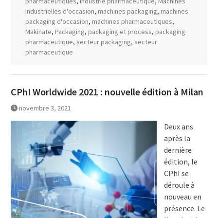
pharmaceutiques
,
industrie pharmaceutique
,
Machines
Industrielles d'occasion
,
machines packaging
,
machines
packaging d'occasion
,
machines pharmaceutiques
,
Makinate
,
Packaging
,
packaging et process
,
packaging
pharmaceutique
,
secteur packaging
,
secteur
pharmaceutique
CPhI Worldwide 2021 : nouvelle édition à Milan
novembre 3, 2021
Deux ans
après la
dernière
édition, le
CPhI se
déroule à
nouveau en
présence. Le