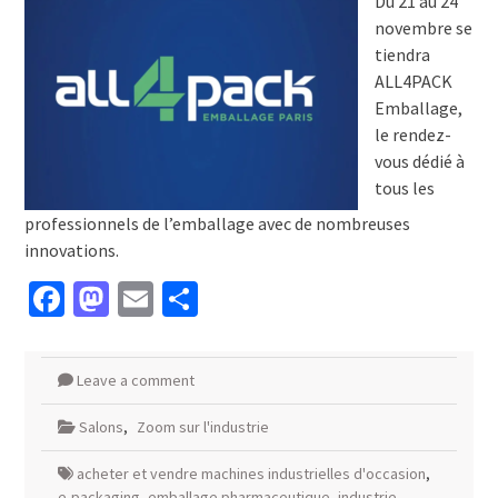
Du 21 au 24
novembre se
tiendra
ALL4PACK
Emballage,
le rendez-
vous dédié à
tous les
professionnels de l’emballage avec de nombreuses
innovations.
Facebook
Mastodon
Email
Partager
Leave a comment
Salons
,
Zoom sur l'industrie
acheter et vendre machines industrielles d'occasion
,
e-packaging
,
emballage pharmaceutique
,
industrie