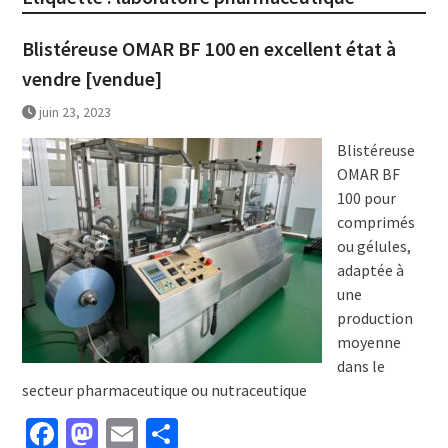
Blistéreuse OMAR BF 100 en excellent état à
vendre [vendue]
juin 23, 2023
Blistéreuse
OMAR BF
100 pour
comprimés
ou gélules,
adaptée à
une
production
moyenne
dans le
secteur pharmaceutique ou nutraceutique
Facebook
Mastodon
Email
Partager