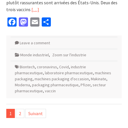
plutôt rassurantes sont arrivées des États-Unis. Deux des
trois vaccins
[…]
Facebook
Mastodon
Email
Partager
Leave a comment
Monde industriel
,
Zoom sur l'industrie
Biontech
,
coronavirus
,
Covid
,
industrie
pharmaceutique
,
laboratoire pharmaceutique
,
machines
packaging
,
machines packaging d'occasion
,
Makinate
,
Moderna
,
packaging pharmaceutique
,
Pfizer
,
secteur
pharmaceutique
,
vaccin
Pagination
1
2
Suivant
des
publications