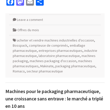
Facebook
Mastodon
Email
Partager
Leave a comment
Offres du mois
acheter et vendre machines industrielles d'occasion
,
Bosspack
,
compteuse de comprimés
,
emballage
pharmaceutique
,
entreprises pharmaceutiques
,
industrie
pharmaceutique
,
laboratoire pharmaceutique
,
machines
packaging
,
machines packaging d'occasion
,
machines
pharmaceutiques
,
Makinate
,
packaging pharmaceutique
,
Romaco
,
secteur pharmaceutique
Machines pour le packaging pharmaceutique,
une croissance sans entrave : le marché a triplé
en 10 ans