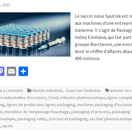
, 2021
Le vaccin russe Sputnik est 
aux machines d’une entrepri
italienne. Il s’agit de Packag
Valley Emiliana, qui fait part
groupe Marchesini, une entr
dont le chiffre d’affaires dép
400 millions.
acebook
Mastodon
Email
Partager
e a comment
Monde industriel
,
Zoom sur l'industrie
acheter et 
s industrielles d'occasion
,
Covid
,
industrie pharmaceutique
,
lignes compl
ing
,
lignes de production
,
lignes packaging
,
machines packaging d'occasio
te
,
monobloc de remplissage bouchage
,
packaging et process
,
packaging
ceutique
,
packaging valley
,
process et packaging
,
secteur pharmaceutiqu
,
vaccin