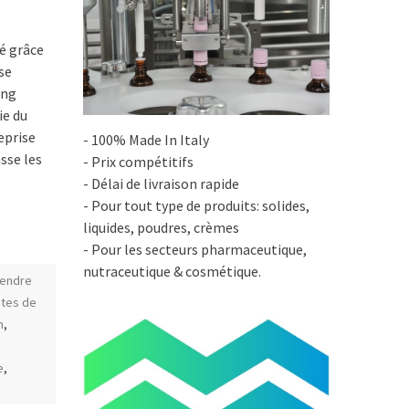
né grâce
se
ing
ie du
eprise
- 100% Made In Italy
asse les
- Prix compétitifs
- Délai de livraison rapide
- Pour tout type de produits: solides,
liquides, poudres, crèmes
- Pour les secteurs pharmaceutique,
nutraceutique & cosmétique.
vendre
ètes de
n
,
e
,