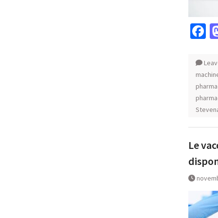
F
Leav
machine
pharma
pharma
Steven
Le vac
dispon
novemb