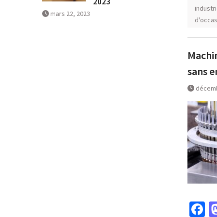
2023
industr
mars 22, 2023
d'occas
Machin
sans e
décemb
F