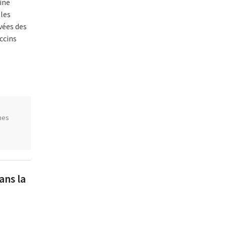
aine
lles
vées des
ccins
nes
ans la