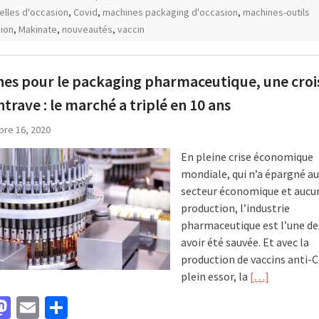
ielles d'occasion
,
Covid
,
machines packaging d'occasion
,
machines-outils
ion
,
Makinate
,
nouveautés
,
vaccin
es pour le packaging pharmaceutique, une croi
ntrave : le marché a triplé en 10 ans
re 16, 2020
En pleine crise économique
mondiale, qui n’a épargné a
secteur économique et aucu
production, l’industrie
pharmaceutique est l’une des
avoir été sauvée. Et avec la
production de vaccins anti-C
plein essor, la
[…]
acebook
Mastodon
Email
Partager