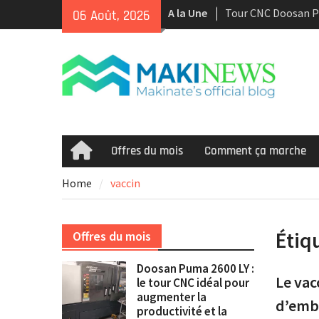
Skip
A la Une
Tour CNC Doosan 
06 Août, 2026
to
d’occasion à vendr
content
Nous achetons des
d’occasion récents 
Smooth et de la te
multitâche
Doosan Puma 2600 L
idéal pour augment
et la rentabilité
Offres du mois
Comment ça marche
Home
Home
vaccin
Étiq
Offres du mois
Doosan Puma 2600 LY :
Le vac
le tour CNC idéal pour
augmenter la
d’emba
productivité et la