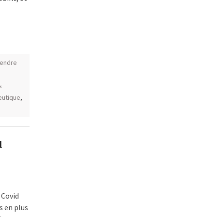
vendre
s
eutique
,
l
 Covid
s en plus