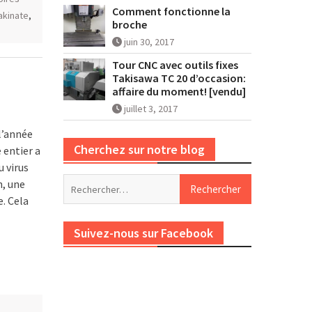
Comment fonctionne la
akinate
,
broche
juin 30, 2017
Tour CNC avec outils fixes
Takisawa TC 20 d’occasion:
affaire du moment! [vendu]
juillet 3, 2017
 l’année
Cherchez sur notre blog
 entier a
u virus
Rechercher :
n, une
e. Cela
Suivez-nous sur Facebook