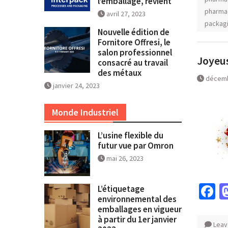
l’emballage, revient
pharma
avril 27, 2023
packag
Nouvelle édition de
Fornitore Offresi, le
salon professionnel
Joyeus
consacré au travail
des métaux
décemb
janvier 24, 2023
Monde Industriel
L’usine flexible du
futur vue par Omron
mai 26, 2023
F
L’étiquetage
environnemental des
emballages en vigueur
à partir du 1er janvier
Leav