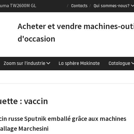
Puma TW2600M GL
Contacts
Qui sommes-nous?
e [VENDUE]
 tours Mazak
Acheter et vendre machines-out
équipés du contrôle
chnologie
d'occasion
Y : le tour CNC
er la productivité
Zoom sur l’industrie
La sphère Makinate
Catalogue
uette :
vaccin
cin russe Sputnik emballé grâce aux machines
llage Marchesini