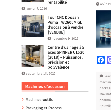
rentabilité
août 19
janvier 7, 2026
Tour CNC Doosan
Puma TW2600M GL
d’occasion à vendre
[VENDUE]
novembre 9, 2025
Centre d’usinage à 5
axes SPINNER U1520
(2018) – Puissance,
F
précision et
polyvalence
septembre 18, 2025
Leav
machine
Machines d’occasion
packag
Makina
Machines-outils
pharma
Sputnik
Packaging et Process