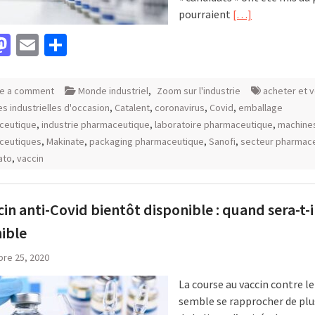
pourraient
[…]
acebook
Mastodon
Email
Partager
e a comment
Monde industriel
,
Zoom sur l'industrie
acheter et 
s industrielles d'occasion
,
Catalent
,
coronavirus
,
Covid
,
emballage
ceutique
,
industrie pharmaceutique
,
laboratoire pharmaceutique
,
machine
ceutiques
,
Makinate
,
packaging pharmaceutique
,
Sanofi
,
secteur pharmac
ato
,
vaccin
cin anti-Covid bientôt disponible : quand sera-t-i
ible
re 25, 2020
La course au vaccin contre le
semble se rapprocher de plu