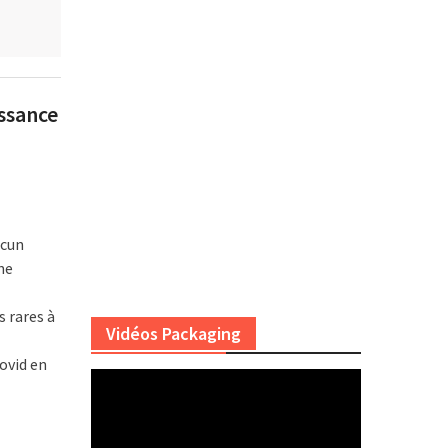
ssance
ucun
ne
 rares à
Vidéos Packaging
ovid en