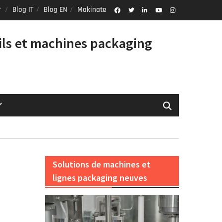
Blog IT
Blog EN
Makinate
Facebook
Twitter
Linkedin
Youtube
Instagram
Profile
ils et machines packaging
Solutions de machines et
lignes packaging neuves