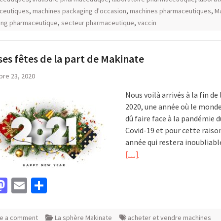
ceutiques
,
machines packaging d'occasion
,
machines pharmaceutiques
,
M
ing pharmaceutique
,
secteur pharmaceutique
,
vaccin
es fêtes de la part de Makinate
re 23, 2020
Nous voilà arrivés à la fin de
2020, une année où le monde
dû faire face à la pandémie d
Covid-19 et pour cette raiso
année qui restera inoubliabl
[…]
acebook
Mastodon
Email
Partager
e a comment
La sphère Makinate
acheter et vendre machines