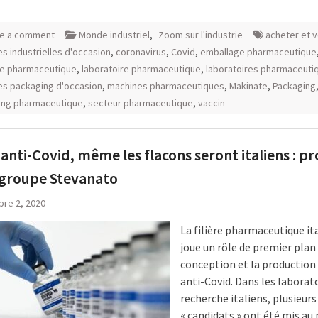
e a comment
Monde industriel
,
Zoom sur l'industrie
acheter et 
s industrielles d'occasion
,
coronavirus
,
Covid
,
emballage pharmaceutique
ie pharmaceutique
,
laboratoire pharmaceutique
,
laboratoires pharmaceuti
s packaging d'occasion
,
machines pharmaceutiques
,
Makinate
,
Packaging
ing pharmaceutique
,
secteur pharmaceutique
,
vaccin
 anti-Covid, même les flacons seront italiens : p
 groupe Stevanato
re 2, 2020
La filière pharmaceutique it
joue un rôle de premier plan
conception et la production 
anti-Covid. Dans les laborat
recherche italiens, plusieurs
« candidats » ont été mis au 