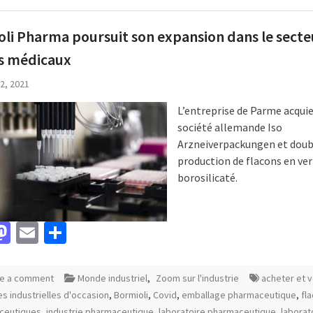
li Pharma poursuit son expansion dans le secte
ns médicaux
 2, 2021
L’entreprise de Parme acquie
société allemande Iso
Arzneiverpackungen et doub
production de flacons en ver
borosilicaté.
acebook
Mastodon
Email
Partager
e a comment
Monde industriel
,
Zoom sur l'industrie
acheter et 
s industrielles d'occasion
,
Bormioli
,
Covid
,
emballage pharmaceutique
,
fl
ceutiques
,
industrie pharmaceutique
,
laboratoire pharmaceutique
,
laborat