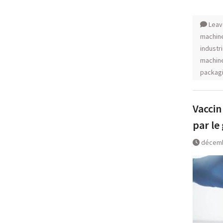
Leav
machine
industr
machine
packag
Vaccin
par le
décemb