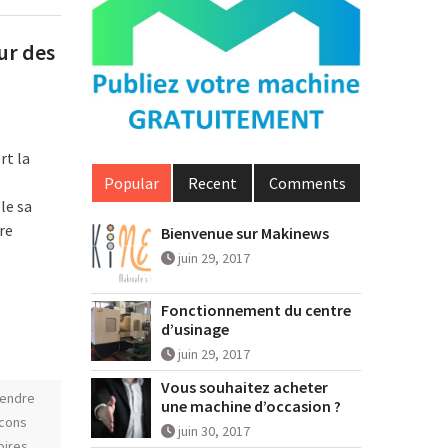
ur des
rt la
Popular
Recent
Comments
le sa
re
Bienvenue sur Makinews
juin 29, 2017
Fonctionnement du centre
d’usinage
juin 29, 2017
Vous souhaitez acheter
vendre
une machine d’occasion ?
acons
juin 30, 2017
oires