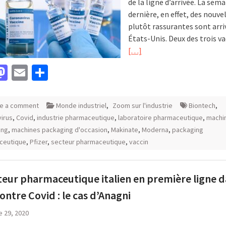
de la ligne d’arrivée. La sem
dernière, en effet, des nouve
plutôt rassurantes sont arri
États-Unis. Deux des trois va
[…]
acebook
Mastodon
Email
Partager
e a comment
Monde industriel
,
Zoom sur l'industrie
Biontech
,
irus
,
Covid
,
industrie pharmaceutique
,
laboratoire pharmaceutique
,
machi
ing
,
machines packaging d'occasion
,
Makinate
,
Moderna
,
packaging
ceutique
,
Pfizer
,
secteur pharmaceutique
,
vaccin
teur pharmaceutique italien en première ligne d
contre Covid : le cas d’Anagni
e 29, 2020