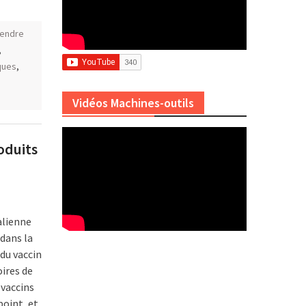
vendre
,
ques
,
,
Vidéos Machines-outils
roduits
alienne
 dans la
du vaccin
oires de
 vaccins
point, et