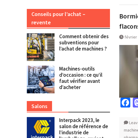
Conseils pour l’achat –
Bormio
revente
flaco
Comment obtenir des
février
subventions pour
l’achat de machines ?
Machines-outils
d’occasion : ce qu’il
faut vérifier avant
d’acheter
F
Salons
Interpack 2023, le
Leav
salon de référence de
machine
l’industrie de
pharma