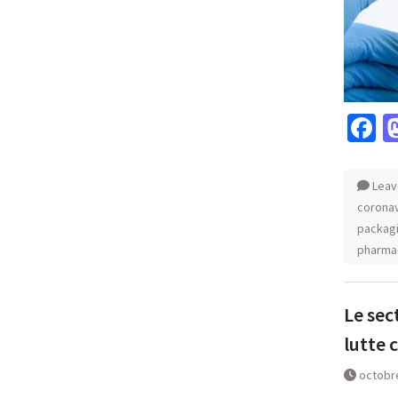
F
Leav
coronav
packag
pharma
Le sec
lutte 
octobr