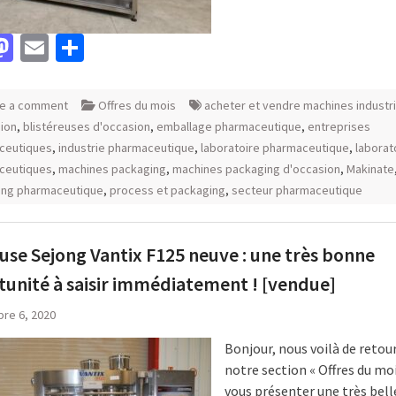
acebook
Mastodon
Email
Partager
e a comment
Offres du mois
acheter et vendre machines industri
ion
,
blistéreuses d'occasion
,
emballage pharmaceutique
,
entreprises
ceutiques
,
industrie pharmaceutique
,
laboratoire pharmaceutique
,
laborat
ceutiques
,
machines packaging
,
machines packaging d'occasion
,
Makinate
ing pharmaceutique
,
process et packaging
,
secteur pharmaceutique
use Sejong Vantix F125 neuve : une très bonne
unité à saisir immédiatement ! [vendue]
re 6, 2020
Bonjour, nous voilà de retou
notre section « Offres du mo
vous présenter une très bell