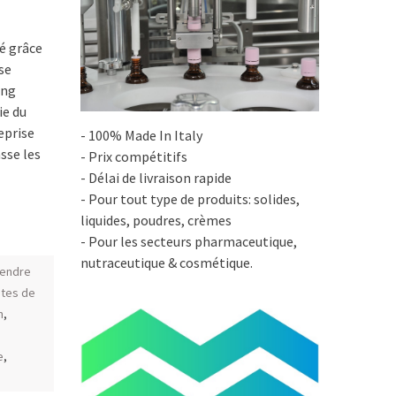
né grâce
se
ing
ie du
eprise
- 100% Made In Italy
asse les
- Prix compétitifs
- Délai de livraison rapide
- Pour tout type de produits: solides,
liquides, poudres, crèmes
- Pour les secteurs pharmaceutique,
nutraceutique & cosmétique.
vendre
ètes de
n
,
e
,