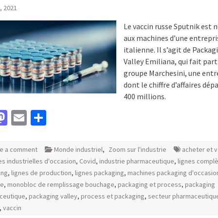
, 2021
Le vaccin russe Sputnik est 
aux machines d’une entrepri
italienne. Il s’agit de Packag
Valley Emiliana, qui fait part
groupe Marchesini, une entr
dont le chiffre d’affaires dép
400 millions.
acebook
Mastodon
Email
Partager
e a comment
Monde industriel
,
Zoom sur l'industrie
acheter et 
s industrielles d'occasion
,
Covid
,
industrie pharmaceutique
,
lignes compl
ing
,
lignes de production
,
lignes packaging
,
machines packaging d'occasio
te
,
monobloc de remplissage bouchage
,
packaging et process
,
packaging
ceutique
,
packaging valley
,
process et packaging
,
secteur pharmaceutiqu
,
vaccin