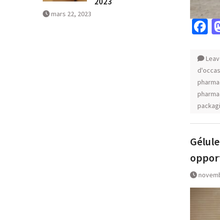
2023
mars 22, 2023
F
Leav
d'occas
pharma
pharma
packag
Gélule
opport
novemb