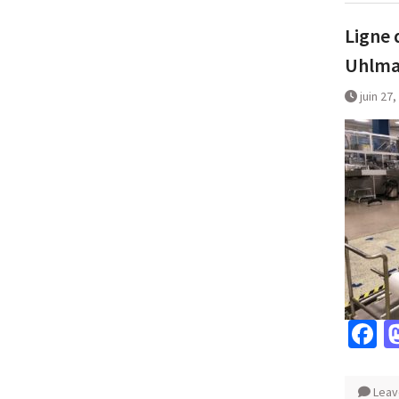
Ligne 
Uhlma
juin 27
F
Leav