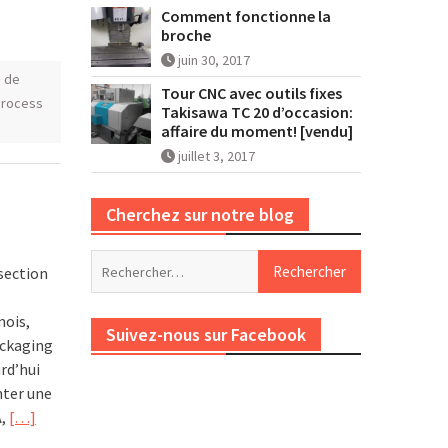
Comment fonctionne la
broche
juin 30, 2017
 de
Tour CNC avec outils fixes
process
Takisawa TC 20 d’occasion:
affaire du moment! [vendu]
juillet 3, 2017
Cherchez sur notre blog
Rechercher :
 section
mois,
Suivez-nous sur Facebook
ackaging
rd’hui
nter une
A,
[…]