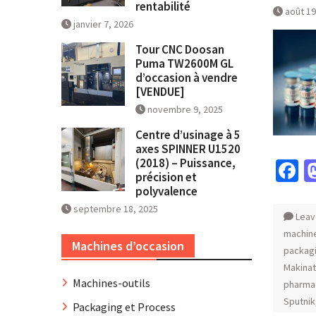
rentabilité
août 19
janvier 7, 2026
Tour CNC Doosan
Puma TW2600M GL
d’occasion à vendre
[VENDUE]
novembre 9, 2025
Centre d’usinage à 5
axes SPINNER U1520
(2018) – Puissance,
F
précision et
polyvalence
septembre 18, 2025
Leav
machine
Machines d’occasion
packag
Makina
Machines-outils
pharma
Sputnik
Packaging et Process