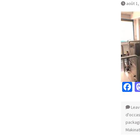
août 1,
F
Leav
d'occas
packag
Makina