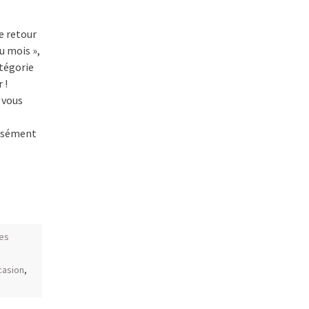
e retour
u mois »,
tégorie
 !
 vous
cisément
les
casion
,