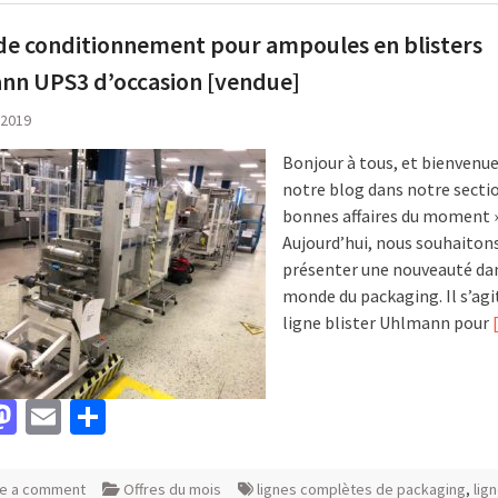
de conditionnement pour ampoules en blisters
nn UPS3 d’occasion [vendue]
, 2019
Bonjour à tous, et bienvenue
notre blog dans notre sectio
bonnes affaires du moment »
Aujourd’hui, nous souhaiton
présenter une nouveauté dan
monde du packaging. Il s’agi
ligne blister Uhlmann pour
acebook
Mastodon
Email
Partager
e a comment
Offres du mois
lignes complètes de packaging
,
lig