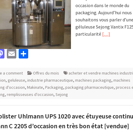
occasion dans le monde du
packaging. Aujourd’hui nous
souhaitons vous parler d’un
géluleuse Sejong Vantix F125
particularité
[…]
acebook
Mastodon
Email
Partager
e a comment
Offres du mois
acheter et vendre machines industri
ion
,
geluleuse
,
industrie pharmaceutique
,
machines packaging
,
machines
ng d'occasion
,
Makinate
,
Packaging
,
packaging pharmaceutique
,
process 
ing
,
remplisseuses d'occasion
,
Sejong
blister Uhlmann UPS 1020 avec étuyeuse contin
n C 2205 d’occasion en très bon état [vendue]