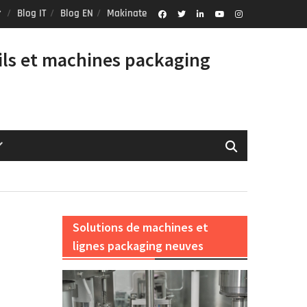
Blog IT
Blog EN
Makinate
Facebook
Twitter
Linkedin
Youtube
Instagram
Profile
ils et machines packaging
Solutions de machines et
lignes packaging neuves