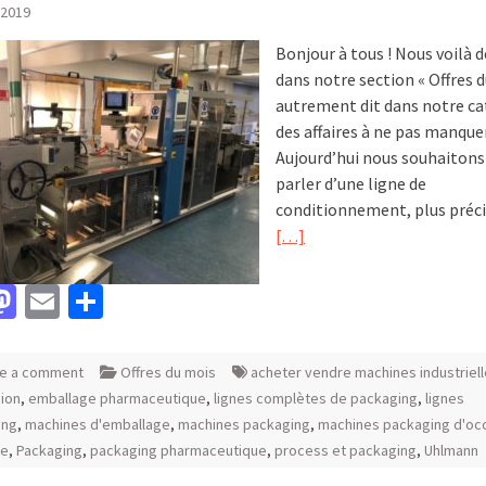
 2019
Bonjour à tous ! Nous voilà d
dans notre section « Offres d
autrement dit dans notre ca
des affaires à ne pas manquer
Aujourd’hui nous souhaitons
parler d’une ligne de
conditionnement, plus pré
[…]
acebook
Mastodon
Email
Partager
e a comment
Offres du mois
acheter vendre machines industriel
ion
,
emballage pharmaceutique
,
lignes complètes de packaging
,
lignes
ing
,
machines d'emballage
,
machines packaging
,
machines packaging d'oc
te
,
Packaging
,
packaging pharmaceutique
,
process et packaging
,
Uhlmann