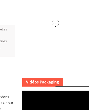
elles
oires
,
Vidéos Packaging
r dans
is » pour
e