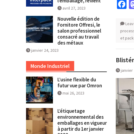
l’emballage, revient
F
avril 27, 2023
Nouvelle édition de
Leav
Fornitore Offresi, le
salon professionnel
process
consacré au travail
et pack
des métaux
janvier 24, 2023
Blisté
Monde Industriel
janvier
L’usine flexible du
futur vue par Omron
mai 26, 2023
L’étiquetage
environnemental des
emballages en vigueur
à partir du 1er janvier