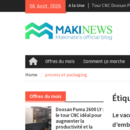
Skip
A la Une
Tour CNC Doosan 
06 Août, 2026
to
d’occasion à vendr
content
Nous achetons des
d’occasion récents 
Smooth et de la te
multitâche
Doosan Puma 2600 L
idéal pour augment
et la rentabilité
Offres du mois
Comment ça marche
Home
Home
process et packaging
Étiq
Offres du mois
Doosan Puma 2600 LY :
Le vac
le tour CNC idéal pour
augmenter la
d’emba
productivité et la