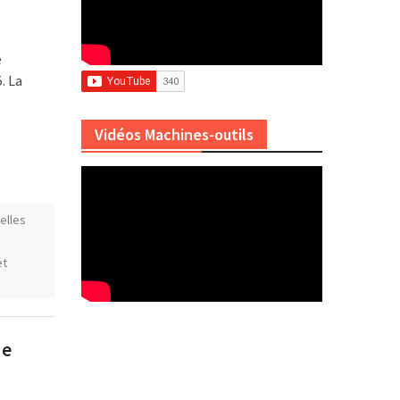
e
. La
Vidéos Machines-outils
elles
et
ue