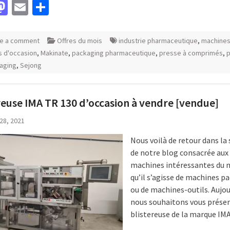
acebook
Mastodon
Email
Partager
e a comment
Offres du mois
industrie pharmaceutique
,
machines
 d'occasion
,
Makinate
,
packaging pharmaceutique
,
presse à comprimés
,
aging
,
Sejong
reuse IMA TR 130 d’occasion à vendre [vendue]
 28, 2021
Nous voilà de retour dans la
de notre blog consacrée aux
machines intéressantes du 
qu’il s’agisse de machines p
ou de machines-outils. Aujou
nous souhaitons vous prése
blistereuse de la marque IM