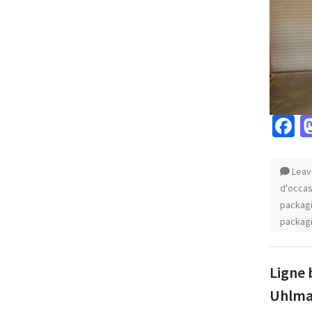
F
Leav
d'occas
packagi
packag
Ligne 
Uhlman