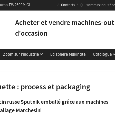
Puma TW2600M GL
Contacts
Qui sommes-nous?
e [VENDUE]
 tours Mazak
Acheter et vendre machines-out
équipés du contrôle
chnologie
d'occasion
Y : le tour CNC
er la productivité
Zoom sur l’industrie
La sphère Makinate
Catalogue
uette :
process et packaging
cin russe Sputnik emballé grâce aux machines
llage Marchesini