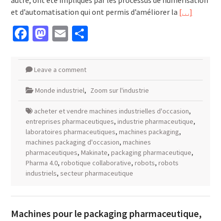
autre, ont été impliqués par les processus de numérisation
et d’automatisation qui ont permis d’améliorer la
[…]
Facebook
Mastodon
Email
Partager
Leave a comment
Monde industriel
,
Zoom sur l'industrie
acheter et vendre machines industrielles d'occasion
,
entreprises pharmaceutiques
,
industrie pharmaceutique
,
laboratoires pharmaceutiques
,
machines packaging
,
machines packaging d'occasion
,
machines
pharmaceutiques
,
Makinate
,
packaging pharmaceutique
,
Pharma 4.0
,
robotique collaborative
,
robots
,
robots
industriels
,
secteur pharmaceutique
Machines pour le packaging pharmaceutique,