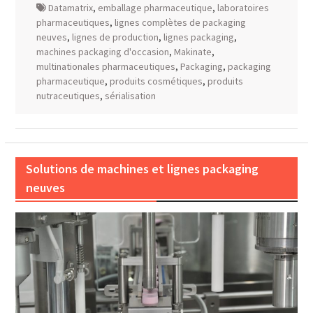
Datamatrix
,
emballage pharmaceutique
,
laboratoires
pharmaceutiques
,
lignes complètes de packaging
neuves
,
lignes de production
,
lignes packaging
,
machines packaging d'occasion
,
Makinate
,
multinationales pharmaceutiques
,
Packaging
,
packaging
pharmaceutique
,
produits cosmétiques
,
produits
nutraceutiques
,
sérialisation
Solutions de machines et lignes packaging
neuves