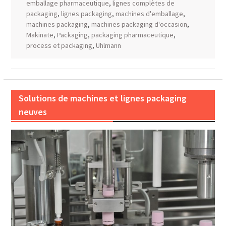
emballage pharmaceutique
,
lignes complètes de
packaging
,
lignes packaging
,
machines d'emballage
,
machines packaging
,
machines packaging d'occasion
,
Makinate
,
Packaging
,
packaging pharmaceutique
,
process et packaging
,
Uhlmann
Solutions de machines et lignes packaging
neuves