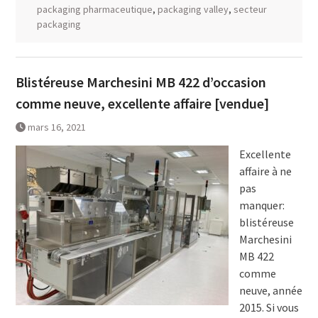
packaging pharmaceutique
,
packaging valley
,
secteur
packaging
Blistéreuse Marchesini MB 422 d’occasion
comme neuve, excellente affaire [vendue]
mars 16, 2021
Excellente
affaire à ne
pas
manquer:
blistéreuse
Marchesini
MB 422
comme
neuve, année
2015. Si vous