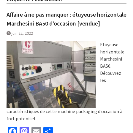
Affaire à ne pas manquer : étuyeuse horizontale
Marchesini BA50 d’occasion [vendue]
juin 22, 2022
Etuyeuse
horizontale
Marchesini
BA50.
Découvrez
les
caractéristiques de cette machine packaging d’occasion à
fort potentiel.
Facebook
Mastodon
Email
Partager