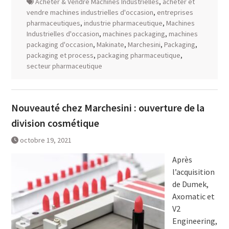
Acheter & Vendre Machines Industrielles
,
acheter et
vendre machines industrielles d'occasion
,
entreprises
pharmaceutiques
,
industrie pharmaceutique
,
Machines
Industrielles d'occasion
,
machines packaging
,
machines
packaging d'occasion
,
Makinate
,
Marchesini
,
Packaging
,
packaging et process
,
packaging pharmaceutique
,
secteur pharmaceutique
Nouveauté chez Marchesini : ouverture de la
division cosmétique
octobre 19, 2021
Après
l’acquisition
de Dumek,
Axomatic et
V2
Engineering,