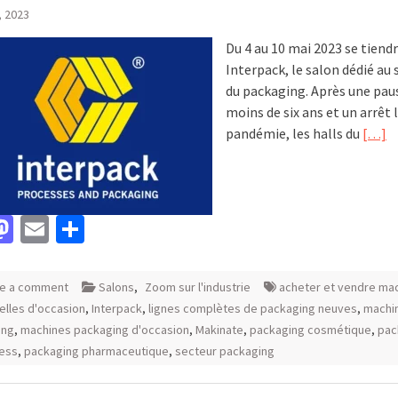
, 2023
Du 4 au 10 mai 2023 se tiend
Interpack, le salon dédié au 
du packaging. Après une pau
moins de six ans et un arrêt l
pandémie, les halls du
[…]
acebook
Mastodon
Email
Partager
e a comment
Salons
,
Zoom sur l'industrie
acheter et vendre ma
ielles d'occasion
,
Interpack
,
lignes complètes de packaging neuves
,
machi
ing
,
machines packaging d'occasion
,
Makinate
,
packaging cosmétique
,
pac
cess
,
packaging pharmaceutique
,
secteur packaging