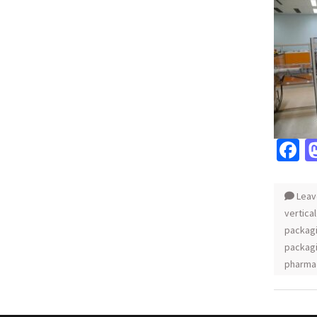
F
Leav
vertica
packag
packag
pharma