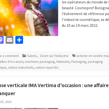
les opérateurs du monde de 
beauté. Cosmoprof Bologna
l’événement de référence p
l’industrie cosmétique, se d
du 10 au 14 mars 2022.
acebook
Mastodon
Email
Partager
e a comment
Salons
,
Zoom sur l'industrie
acheter et vendre ma
ielles d'occasion
,
machines packaging
,
Makinate
,
Packaging
,
packaging
ique
,
salons industriels
,
salons reportés
se verticale IMA Vertima d’occasion : une affaire
anquer
 25, 2021