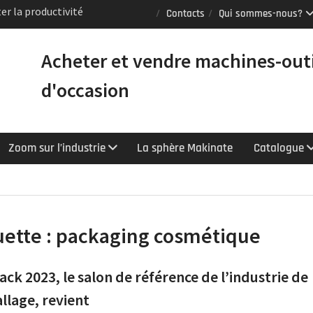
Puma TW2600M GL
Contacts
Qui sommes-nous?
e [VENDUE]
 tours Mazak
Acheter et vendre machines-out
équipés du contrôle
chnologie
d'occasion
Y : le tour CNC
er la productivité
Zoom sur l’industrie
La sphère Makinate
Catalogue
uette :
packaging cosmétique
ack 2023, le salon de référence de l’industrie de
llage, revient