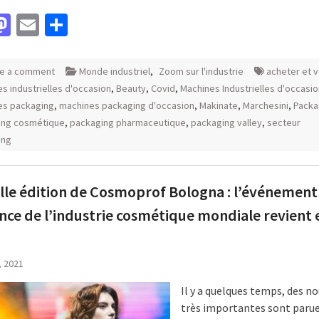
acebook
Mastodon
Email
Partager
e a comment
Monde industriel
,
Zoom sur l'industrie
acheter et 
s industrielles d'occasion
,
Beauty
,
Covid
,
Machines Industrielles d'occasio
es packaging
,
machines packaging d'occasion
,
Makinate
,
Marchesini
,
Packa
ing cosmétique
,
packaging pharmaceutique
,
packaging valley
,
secteur
ing
le édition de Cosmoprof Bologna : l’événement
nce de l’industrie cosmétique mondiale revient 
7, 2021
Il y a quelques temps, des n
très importantes sont paru