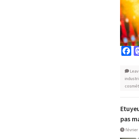
F
Leav
industr
cosmét
Etuyeu
pas m
février