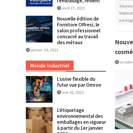
l’emballage, revient
étuyeus
avril 27, 2023
Makina
Nouvelle édition de
packag
Fornitore Offresi, le
salon professionnel
consacré au travail
Nouvea
des métaux
janvier 24, 2023
cosmé
octobr
Monde Industriel
L’usine flexible du
futur vue par Omron
mai 26, 2023
L’étiquetage
environnemental des
emballages en vigueur
à partir du 1er janvier