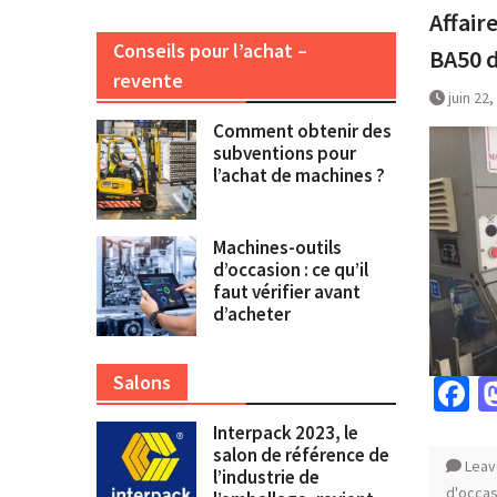
Affair
Conseils pour l’achat –
BA50 d
revente
juin 22
Comment obtenir des
subventions pour
l’achat de machines ?
Machines-outils
d’occasion : ce qu’il
faut vérifier avant
d’acheter
Salons
F
Interpack 2023, le
salon de référence de
Leav
l’industrie de
d'occas