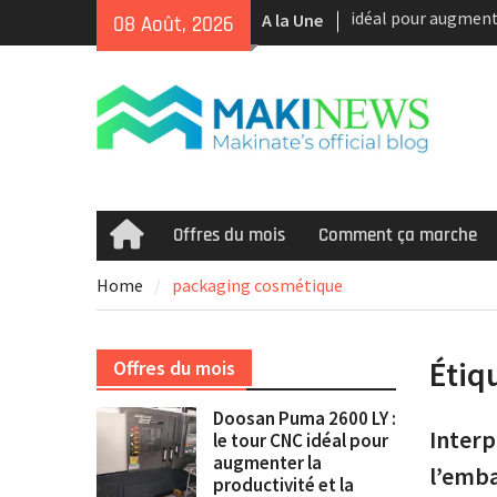
Skip
A la Une
Tour CNC Doosan 
08 Août, 2026
to
d’occasion à vendr
content
Nous achetons des
d’occasion récents 
Smooth et de la te
multitâche
Doosan Puma 2600 L
idéal pour augment
et la rentabilité
Offres du mois
Comment ça marche
Home
Home
packaging cosmétique
Étiq
Offres du mois
Doosan Puma 2600 LY :
Interp
le tour CNC idéal pour
augmenter la
l’emba
productivité et la