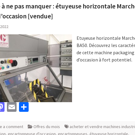
e à ne pas manquer : étuyeuse horizontale March
’occasion [vendue]
, 2022
Etuyeuse horizontale March
BA50. Découvrez les caractér
de cette machine packaging
d’occasion à fort potentiel.
acebook
Mastodon
Email
Partager
e a comment
Offres du mois
acheter et vendre machines industri
ion
,
encartonneuse d'occasion
,
encartonneuses
,
étuyeuse horizontale
,