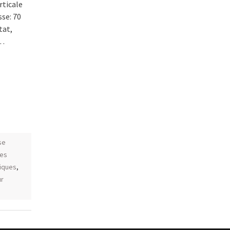
rticale
sse: 70
tat,
r…
se
es
iques
,
ur