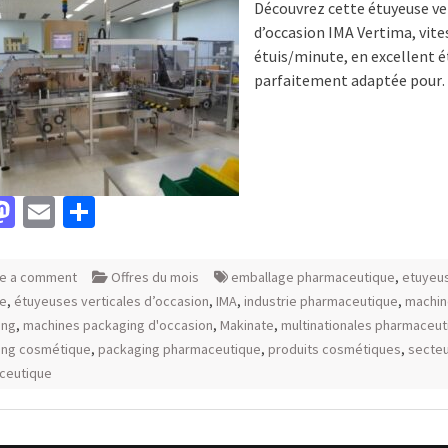
Découvrez cette étuyeuse ve
d’occasion IMA Vertima, vite
étuis/minute, en excellent é
parfaitement adaptée pou
acebook
Mastodon
Email
Partager
e a comment
Offres du mois
emballage pharmaceutique
,
etuyeu
le
,
étuyeuses verticales d’occasion
,
IMA
,
industrie pharmaceutique
,
machin
ing
,
machines packaging d'occasion
,
Makinate
,
multinationales pharmaceut
ing cosmétique
,
packaging pharmaceutique
,
produits cosmétiques
,
secte
ceutique