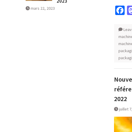
2023
F
mars 22, 2023
Leav
machine
machin
packag
packag
Nouvel
référe
2022
juillet 