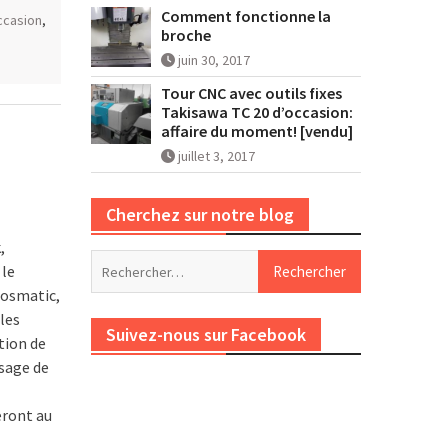
Comment fonctionne la
ccasion
,
broche
juin 30, 2017
Tour CNC avec outils fixes
Takisawa TC 20 d’occasion:
affaire du moment! [vendu]
juillet 3, 2017
Cherchez sur notre blog
,
Rechercher :
 le
Cosmatic,
les
Suivez-nous sur Facebook
tion de
ssage de
eront au