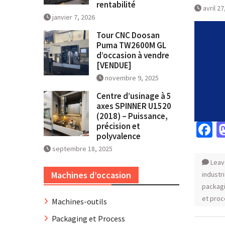
rentabilité
avril 27
janvier 7, 2026
Tour CNC Doosan
Puma TW2600M GL
d’occasion à vendre
[VENDUE]
novembre 9, 2025
Centre d’usinage à 5
axes SPINNER U1520
(2018) – Puissance,
F
précision et
polyvalence
septembre 18, 2025
Leav
Machines d’occasion
industr
packag
et pro
Machines-outils
Packaging et Process