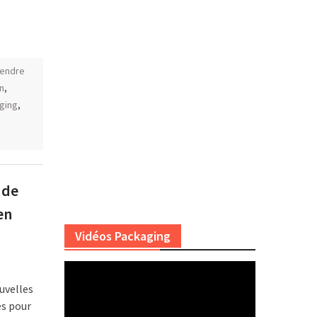
vendre
n
,
ging
,
 de
en
Vidéos Packaging
ouvelles
es pour