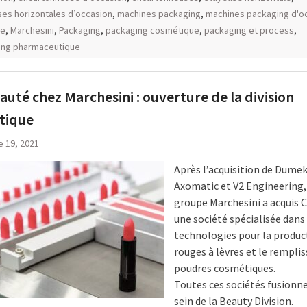
es horizontales d’occasion
,
machines packaging
,
machines packaging d'o
te
,
Marchesini
,
Packaging
,
packaging cosmétique
,
packaging et process
,
ing pharmaceutique
uté chez Marchesini : ouverture de la division
tique
e 19, 2021
Après l’acquisition de Dumek
Axomatic et V2 Engineering,
groupe Marchesini a acquis 
une société spécialisée dans 
technologies pour la produc
rouges à lèvres et le rempli
poudres cosmétiques.
Toutes ces sociétés fusionn
sein de la Beauty Division.