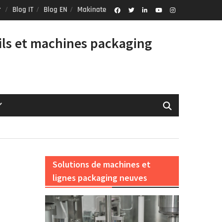
Blog IT
Blog EN
Makinate
Facebook
Twitter
Linkedin
Youtube
Instagram
Profile
ils et machines packaging
Solutions de machines et
lignes packaging neuves