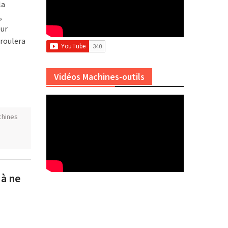
la
,
our
éroulera
Vidéos Machines-outils
chines
 à ne