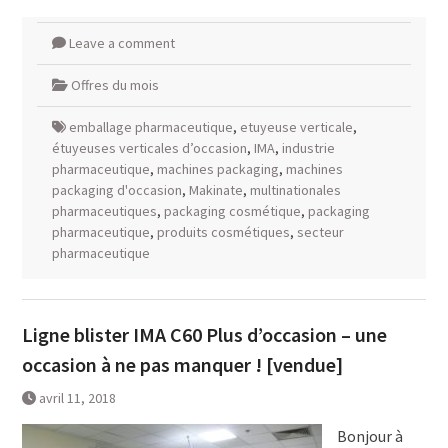
Leave a comment
Offres du mois
emballage pharmaceutique
,
etuyeuse verticale
,
étuyeuses verticales d’occasion
,
IMA
,
industrie
pharmaceutique
,
machines packaging
,
machines
packaging d'occasion
,
Makinate
,
multinationales
pharmaceutiques
,
packaging cosmétique
,
packaging
pharmaceutique
,
produits cosmétiques
,
secteur
pharmaceutique
Ligne blister IMA C60 Plus d’occasion – une
occasion à ne pas manquer ! [vendue]
avril 11, 2018
Bonjour à