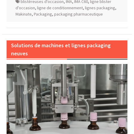
blistéreuses d'occasion
,
IMA
,
IMA C60
,
ligne blister
d'occasion
,
ligne de conditionnement
,
lignes packaging
,
Makinate
,
Packaging
,
packaging pharmaceutique
Solutions de machines et lignes packaging
neuves