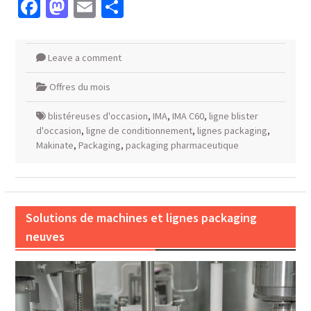
Facebook
Mastodon
Email
Partager
Leave a comment
Offres du mois
blistéreuses d'occasion
,
IMA
,
IMA C60
,
ligne blister
d'occasion
,
ligne de conditionnement
,
lignes packaging
,
Makinate
,
Packaging
,
packaging pharmaceutique
Solutions de machines et lignes packaging
neuves