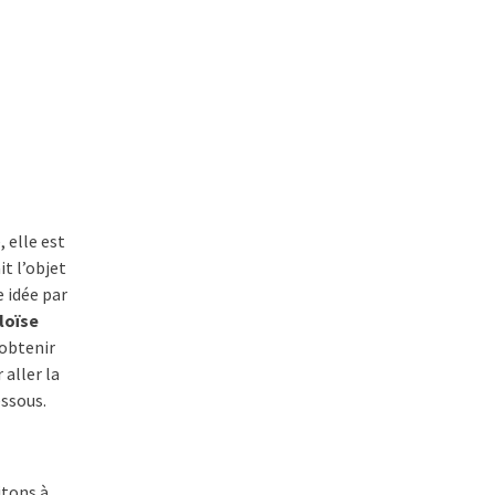
 elle est
t l’objet
e idée par
loïse
obtenir
 aller la
essous.
itons à