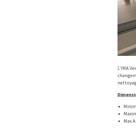
L’IMA Ve
changeme
nettoyag
Dimensio
Minim
Maxim
Max A