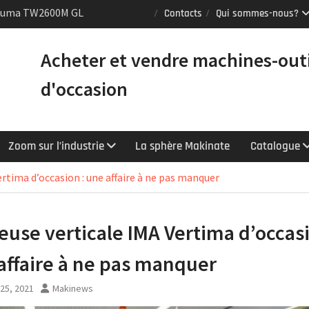
Puma TW2600M GL
Contacts
Qui sommes-nous?
e [VENDUE]
 tours Mazak
Acheter et vendre machines-out
équipés du contrôle
chnologie
d'occasion
Y : le tour CNC
er la productivité
Zoom sur l’industrie
La sphère Makinate
Catalogue
rtima d’occasion : une affaire à ne pas manquer
euse verticale IMA Vertima d’occasi
affaire à ne pas manquer
 25, 2021
Makinews