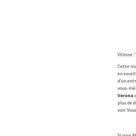
Vitesse :
Cette ma
en excell
d’un entr
vous-mê
Verona
a
plus de d
voir. Vo
Si vous ê