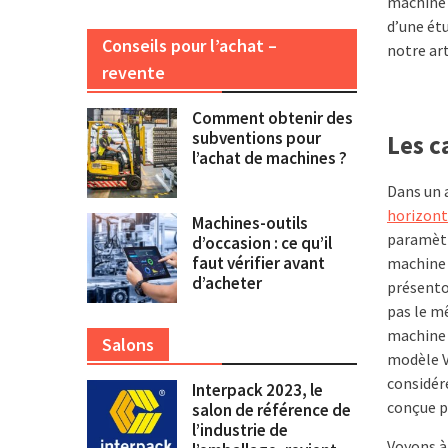
machine p
d’une ét
Conseils pour l’achat –
notre ar
revente
Comment obtenir des
subventions pour
Les c
l’achat de machines ?
Dans un a
horizont
Machines-outils
paramètr
d’occasion : ce qu’il
faut vérifier avant
machine 
d’acheter
présenton
pas le mê
machine
Salons
modèle V
considér
Interpack 2023, le
conçue po
salon de référence de
l’industrie de
Voyons à