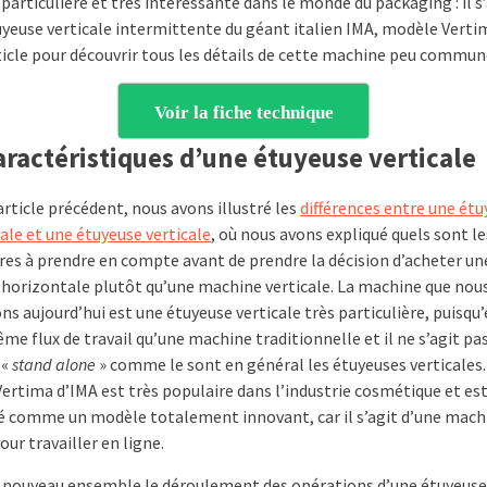
articulière et très intéressante dans le monde du packaging : il s
uyeuse verticale intermittente du géant italien IMA, modèle Vertim
ticle pour découvrir tous les détails de cette machine peu commun
Voir la fiche technique
aractéristiques d’une étuyeuse verticale
rticle précédent, nous avons illustré les
différences entre une ét
ale et une étuyeuse verticale
, où nous avons expliqué quels sont le
es à prendre en compte avant de prendre la décision d’acheter un
horizontale plutôt qu’une machine verticale. La machine que nou
s aujourd’hui est une étuyeuse verticale très particulière, puisqu’e
me flux de travail qu’une machine traditionnelle et il ne s’agit pa
 «
stand alone
» comme le sont en général les étuyeuses verticales.
ertima d’IMA est très populaire dans l’industrie cosmétique et es
é comme un modèle totalement innovant, car il s’agit d’une mach
ur travailler en ligne.
 nouveau ensemble le déroulement des opérations d’une étuyeuse