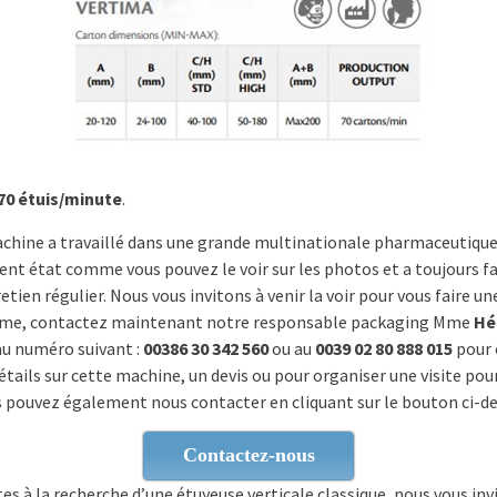
70 étuis/minute
.
chine a travaillé dans une grande multinationale pharmaceutique,
ent état comme vous pouvez le voir sur les photos et a toujours fai
etien régulier. Nous vous invitons à venir la voir pour vous faire un
me, contactez maintenant notre responsable packaging Mme
Hé
u numéro suivant :
00386 30 342 560
ou au
0039 02 80 888 015
pour 
étails sur cette machine, un devis ou pour organiser une visite pour
us pouvez également nous contacter en cliquant sur le bouton ci-d
Contactez-nous
tes à la recherche d’une étuyeuse verticale classique, nous vous inv