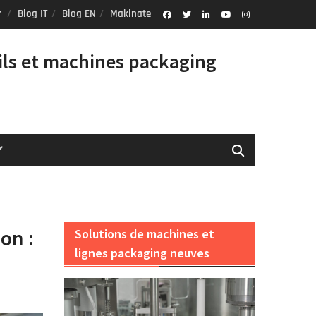
Blog IT
Blog EN
Makinate
Facebook
Twitter
Linkedin
Youtube
Instagram
Profile
ils et machines packaging
on :
Solutions de machines et
lignes packaging neuves