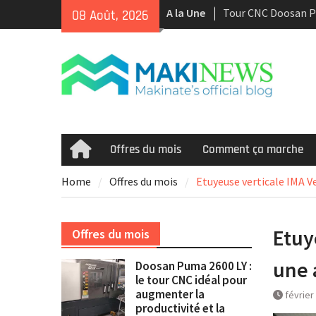
Skip
A la Une
Tour CNC Doosan 
08 Août, 2026
to
d’occasion à vendr
content
Nous achetons des
d’occasion récents 
Smooth et de la te
multitâche
Doosan Puma 2600 L
idéal pour augment
et la rentabilité
Offres du mois
Comment ça marche
Home
Home
Offres du mois
Etuyeuse verticale IMA Ve
Etuy
Offres du mois
une 
Doosan Puma 2600 LY :
le tour CNC idéal pour
augmenter la
février
productivité et la