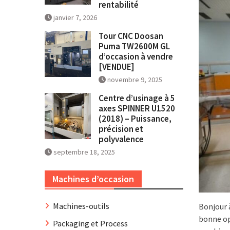
rentabilité
janvier 7, 2026
Tour CNC Doosan
Puma TW2600M GL
d’occasion à vendre
[VENDUE]
novembre 9, 2025
Centre d’usinage à 5
axes SPINNER U1520
(2018) – Puissance,
précision et
polyvalence
septembre 18, 2025
Machines d’occasion
Machines-outils
Bonjour 
bonne op
Packaging et Process