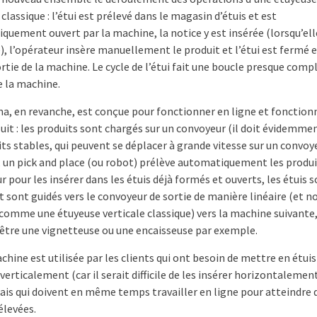
 classique : l’étui est prélevé dans le magasin d’étuis et est
quement ouvert par la machine, la notice y est insérée (lorsqu’ell
), l’opérateur insère manuellement le produit et l’étui est fermé e
ortie de la machine. Le cycle de l’étui fait une boucle presque comp
e la machine.
ma, en revanche, est conçue pour fonctionner en ligne et fonction
it : les produits sont chargés sur un convoyeur (il doit évidemmen
ts stables, qui peuvent se déplacer à grande vitesse sur un convoy
 un pick and place (ou robot) prélève automatiquement les produi
 pour les insérer dans les étuis déjà formés et ouverts, les étuis 
 sont guidés vers le convoyeur de sortie de manière linéaire (et n
 comme une étuyeuse verticale classique) vers la machine suivante,
 être une vignetteuse ou une encaisseuse par exemple.
hine est utilisée par les clients qui ont besoin de mettre en étuis
verticalement (car il serait difficile de les insérer horizontalemen
mais qui doivent en même temps travailler en ligne pour atteindre 
élevées.