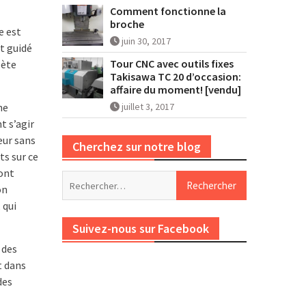
Comment fonctionne la
broche
e est
juin 30, 2017
t guidé
Tour CNC avec outils fixes
lète
Takisawa TC 20 d’occasion:
affaire du moment! [vendu]
juillet 3, 2017
ne
t s’agir
eur sans
Cherchez sur notre blog
ts sur ce
sont
Rechercher :
on
 qui
Suivez-nous sur Facebook
 des
t dans
des