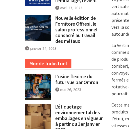
l’emballage, revient
verticale
avril 27, 2023
automati
Nouvelle édition de
présente
Fornitore Offresi, le
vers la s
salon professionnel
autour d
consacré au travail
des métaux
La Verti
janvier 24, 2023
comme su
de produi
Monde Industriel
tomber),
convoyeur
L’usine flexible du
fermés et
futur vue par Omron
rotative
mai 26, 2023
pourrait
Cette mac
L’étiquetage
produits 
environnemental des
emballages en vigueur
l’étui), 
à partir du 1er janvier
vitesses 