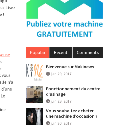
’agit
a. Lisez
e !
Popular
Recent
Comments
uyeuse
s
Bienvenue sur Makinews
e
juin 29, 2017
s vous
lle n’a
Fonctionnement du centre
s d’une
d’usinage
 Le
juin 29, 2017
t
ine
Vous souhaitez acheter
une machine d’occasion ?
juin 30, 2017