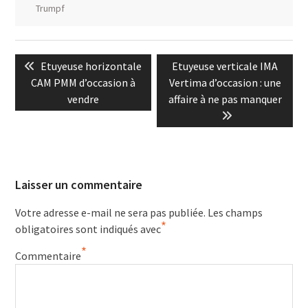
Trumpf
Navigation
Previous
Next
Etuyeuse horizontale
Etuyeuse verticale IMA
de
post:
post:
CAM PMM d’occasion à
Vertima d’occasion : une
l’article
vendre
affaire à ne pas manquer
Laisser un commentaire
Votre adresse e-mail ne sera pas publiée.
Les champs
*
obligatoires sont indiqués avec
*
Commentaire