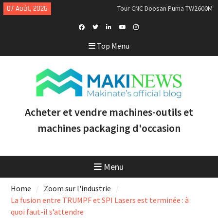
Skip
07 Août, 2026
Tour CNC Doosan Puma TW2600M
to
GL d’occasion à vendre [VENDUE]
content
Nous achetons des tours Mazak
d’occasion récents équipés du
Facebook
Twitter
Linkedin
Youtube
Instagram
Top Menu
contrôle Smooth et de la
Profile
technologie multitâche
Doosan Puma 2600 LY : le tour
CNC idéal pour augmenter la
productivité et la rentabilité
Acheter et vendre machines-outils et
machines packaging d'occasion
Menu
Home
Zoom sur l'industrie
La fusion entre TRUMPF et SPI Lasers est terminée : à
quoi faut-il s’attendre