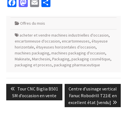
Facebook
Mastodon
Email
Partager
Offres du mois
acheter et vendre machines industrielles d'occasion
,
encartonneuse d'occasion
,
encartonneuses
,
étuyeuse
horizontale
,
étuyeuses horizontales d’occasion
,
machines packaging
,
machines packaging d'occasion
,
Makinate
,
Marchesini
,
Packaging
,
packaging cosmétique
,
packaging et process
,
packaging pharmaceutique
Navigation
Previous
Next
Tour CNC Biglia B501
Centre d’usinage vertical
de
post:
post:
SM d’occasion en vente
Fanuc Robodrill T21iE en
l’article
excellent état [vendu]