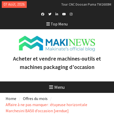
Skip
07 Août, 2026
Tour CNC Doosan Puma TW2600M
to
GL d’occasion à vendre [VENDUE]
content
Nous achetons des tours Mazak
d’occasion récents équipés du
Facebook
Twitter
Linkedin
Youtube
Instagram
Top Menu
contrôle Smooth et de la
Profile
technologie multitâche
Doosan Puma 2600 LY : le tour
CNC idéal pour augmenter la
productivité et la rentabilité
Acheter et vendre machines-outils et
machines packaging d'occasion
Menu
Home
Offres du mois
Affaire à ne pas manquer : étuyeuse horizontale
Marchesini BA50 d’occasion [vendue]