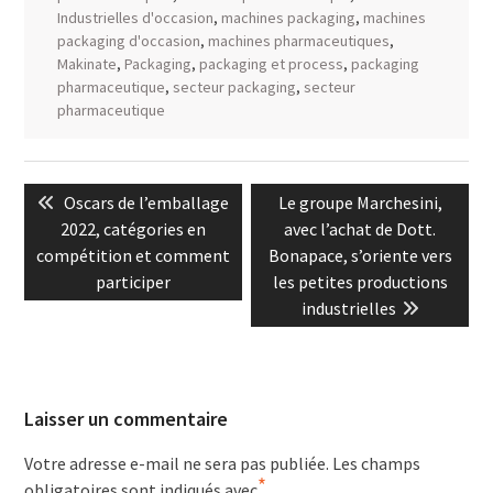
Industrielles d'occasion
,
machines packaging
,
machines
packaging d'occasion
,
machines pharmaceutiques
,
Makinate
,
Packaging
,
packaging et process
,
packaging
pharmaceutique
,
secteur packaging
,
secteur
pharmaceutique
Navigation
Previous
Next
Oscars de l’emballage
Le groupe Marchesini,
de
post:
post:
2022, catégories en
avec l’achat de Dott.
l’article
compétition et comment
Bonapace, s’oriente vers
participer
les petites productions
industrielles
Laisser un commentaire
Votre adresse e-mail ne sera pas publiée.
Les champs
*
obligatoires sont indiqués avec