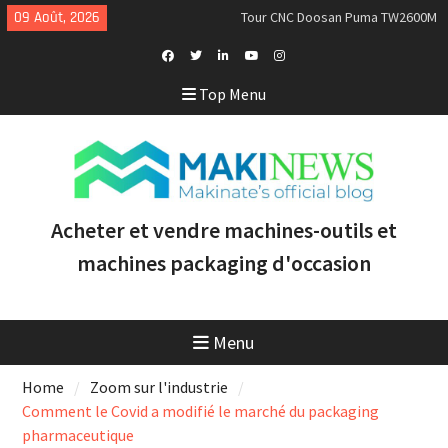
Skip
09 Août, 2026
Tour CNC Doosan Puma TW2600M
to
GL d’occasion à vendre [VENDUE]
content
Nous achetons des tours Mazak
d’occasion récents équipés du
Facebook
Twitter
Linkedin
Youtube
Instagram
Top Menu
contrôle Smooth et de la
Profile
technologie multitâche
Doosan Puma 2600 LY : le tour
CNC idéal pour augmenter la
productivité et la rentabilité
Acheter et vendre machines-outils et
machines packaging d'occasion
Menu
Home
Zoom sur l'industrie
Comment le Covid a modifié le marché du packaging
pharmaceutique