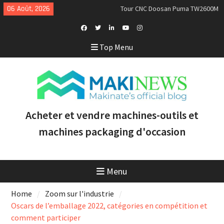
Skip
06 Août, 2026
Nous achetons des tours Mazak
to
d’occasion récents équipés du
content
contrôle Smooth et de la
technologie multitâche
Facebook
Twitter
Linkedin
Youtube
Instagram
Top Menu
Doosan Puma 2600 LY : le tour
Profile
CNC idéal pour augmenter la
productivité et la rentabilité
Acheter et vendre machines-outils et
machines packaging d'occasion
Menu
Home
Zoom sur l'industrie
Oscars de l’emballage 2022, catégories en compétition et
comment participer