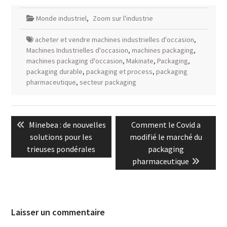
Monde industriel
,
Zoom sur l'industrie
acheter et vendre machines industrielles d'occasion
,
Machines Industrielles d'occasion
,
machines packaging
,
machines packaging d'occasion
,
Makinate
,
Packaging
,
packaging durable
,
packaging et process
,
packaging
pharmaceutique
,
secteur packaging
Navigation
Previous
Next
Minebea : de nouvelles
Comment le Covid a
de
post:
post:
solutions pour les
modifié le marché du
l’article
trieuses pondérales
packaging
pharmaceutique
Laisser un commentaire