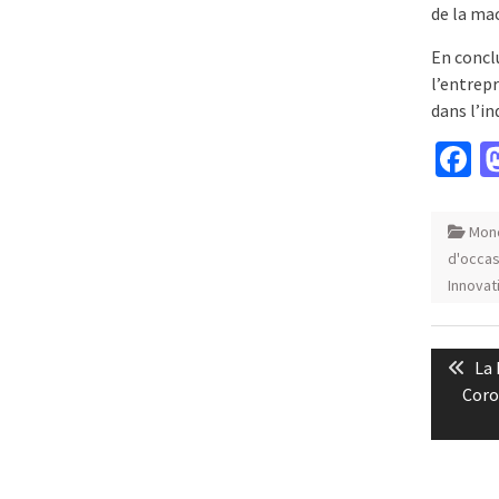
de la ma
En concl
l’entrepr
dans l’in
F
Mond
d'occas
Innovat
Naviga
Pre
La 
de
pos
Coron
l’artic