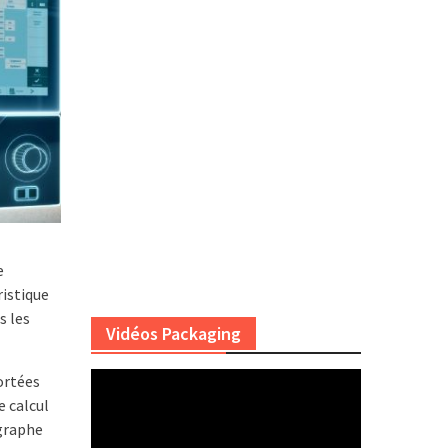
e
istique
s les
Vidéos Packaging
ortées
e calcul
agraphe