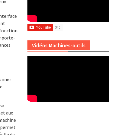
aux
nterface
ent
 fonction
emporte-
mances
Vidéos Machines-outils
ionner
de
sa
met aux
 machine
r permet
éelle de