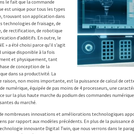
ans le fait que la commande
e est unique pour tous les types
e, trouvant son application dans
s technologies de fraisage, de
 de rectification, de robotique
rication d’additifs. En outre, le
 » a été choisi parce qu’il s’agit
l unique disponible à la fois
ement et physiquement, tant
phase de conception de la
que dans sa productivité. La
e raison, non moins importante, est la puissance de calcul de cett
 numérique, équipée de pas moins de 4 processeurs, une caractér
lace sur la plus haute marche du podium des commandes numérique
ssantes du marché.
e de nombreuses innovations et améliorations technologiques app
ens par rapport aux modèles précédents. En plus de la puissance d
 technologie innovante Digital Twin, que nous verrons dans le par