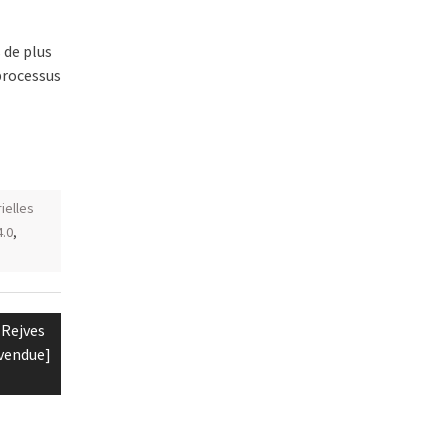
 de plus
 processus
ielles
4.0
,
 Rejves
vendue]