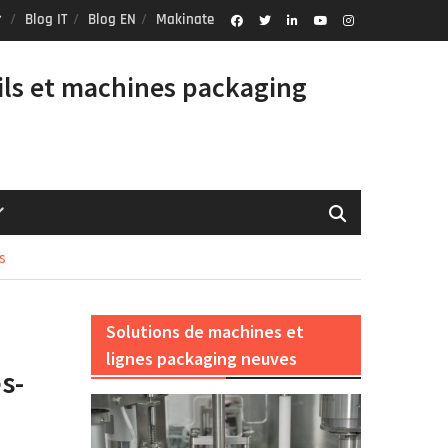
Blog IT
Blog EN
Makinate
Facebook
Twitter
Linkedin
Youtube
Instagram
Profile
ils et machines packaging
s
Solutions de machines et
lignes packaging neuves
s-