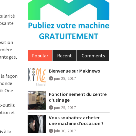
cularité
posante
osition
remière
Popular
Recent
Comments
vantages,
Bienvenue sur Makinews
la façon
juin 29, 2017
 monde
rik One
Fonctionnement du centre
d’usinage
-outils
juin 29, 2017
ption et
Vous souhaitez acheter
une machine d’occasion ?
juin 30, 2017
s à la