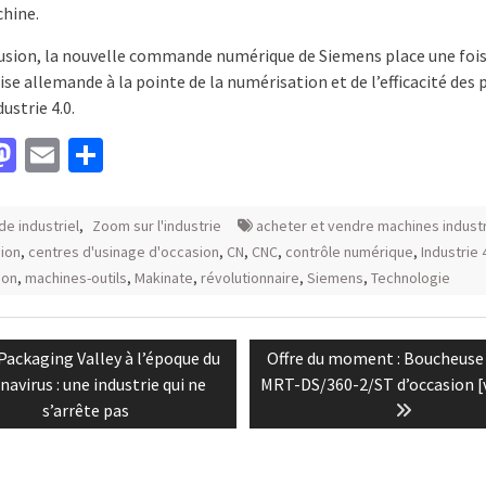
chine.
usion, la nouvelle commande numérique de Siemens place une fois
ise allemande à la pointe de la numérisation et de l’efficacité des
dustrie 4.0.
acebook
Mastodon
Email
Partager
e industriel
,
Zoom sur l'industrie
acheter et vendre machines industr
ion
,
centres d'usinage d'occasion
,
CN
,
CNC
,
contrôle numérique
,
Industrie 
ion
,
machines-outils
,
Makinate
,
révolutionnaire
,
Siemens
,
Technologie
tion
vious
Next
Packaging Valley à l’époque du
Offre du moment : Boucheuse
t:
post:
avirus : une industrie qui ne
MRT-DS/360-2/ST d’occasion [
le
s’arrête pas