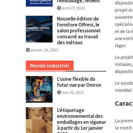
l’emballage, revient
disposit
avril 27, 2023
projet pi
suivantes
Nouvelle édition de
spéciali
Fornitore Offresi, le
salon professionnel
et de la 
consacré au travail
une entre
des métaux
léger.
janvier 24, 2023
Le proje
initiales
Monde Industriel
dispositi
L’usine flexible du
Le succè
futur vue par Omron
mondial 
mai 26, 2023
Carac
L’étiquetage
environnemental des
La premiè
emballages en vigueur
le motif
à partir du 1er janvier