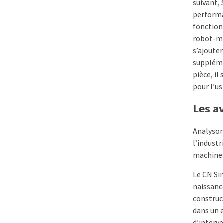
suivant,
performa
fonction
robot-ma
s’ajoute
suppléme
pièce, il
pour l’us
Les a
Analyson
l’indust
machines
Le CN Si
naissanc
construct
dans un 
d’interv