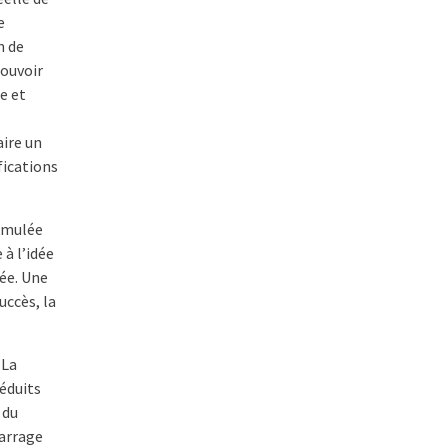
e
n de
pouvoir
e et
aire un
fications
imulée
à l’idée
tée. Une
uccès, la
 La
réduits
 du
marrage