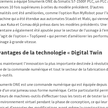
 Siemens a équipé Sinumerik ONE du Simatic S7-1500F PLC, un PLC 
nces 10 fois supérieures à celles du modèle précédent. D’autres
nalités ont été améliorées, comme l’option Run MyRobot pour l’i
chine qui a été étendue aux automates Staubli et Mabi, qui vienn
r aux Kuka et Comau déjà prévus dans les modèles précédents. Une
ntaire a également été ajoutée pour le secteur de l’usinage à l’
 s’agit de l’option « TopSpeed » qui permet d’améliorer les perfor
inage à grande vitesse.
vantages de la technologie « Digital Twin
s maintenant l’innovation la plus importante destinée à révolut
rie de la commande numérique et tout le secteur de la fabrication 
-outils.
numerik ONE est une commande numérique qui est équipée depuis 
e d’un vrai jumeau sous forme numérique. Cette particularité per
eurs de machines-outils d’effectuer tous les tests et de tester la
environnement virtuel pendant la phase de conception, ce qui leu
enir et d’apporter des modifications avant même la construction r