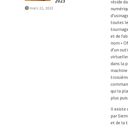
2023
réside d
mars 22, 2023
numériqu
d’usinag
toutes le
tournage,
et de fab
nom « ONE
d’un outi
virtuell
dans la 
machine 
troisièm
commande
qui la p
plus pui
Il exist
par Siem
et de la