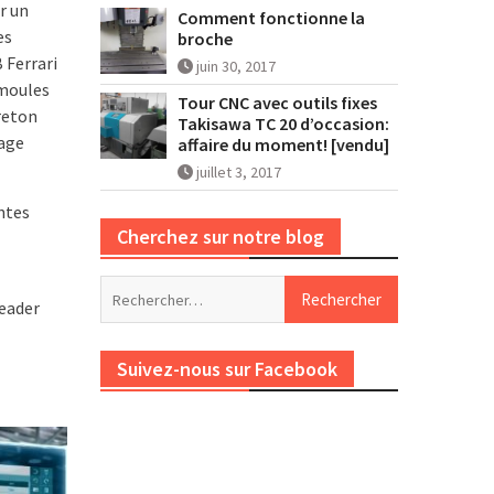
r un
Comment fonctionne la
es
broche
 Ferrari
juin 30, 2017
 moules
Tour CNC avec outils fixes
Breton
Takisawa TC 20 d’occasion:
iage
affaire du moment! [vendu]
juillet 3, 2017
ntes
Cherchez sur notre blog
Rechercher :
leader
Suivez-nous sur Facebook