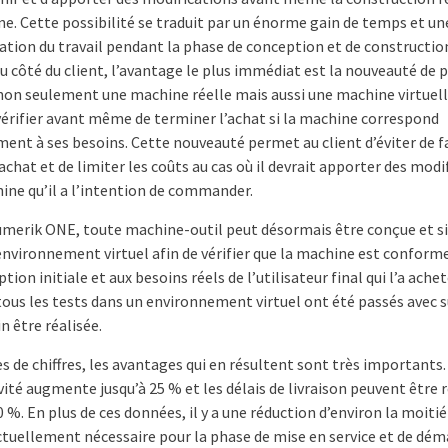
ne. Cette possibilité se traduit par un énorme gain de temps et un
cation du travail pendant la phase de conception et de constructio
Du côté du client, l’avantage le plus immédiat est la nouveauté de 
non seulement une machine réelle mais aussi une machine virtuell
vérifier avant même de terminer l’achat si la machine correspond
ment à ses besoins. Cette nouveauté permet au client d’éviter de f
chat et de limiter les coûts au cas où il devrait apporter des modi
hine qu’il a l’intention de commander.
umerik ONE, toute machine-outil peut désormais être conçue et s
environnement virtuel afin de vérifier que la machine est conforme 
tion initiale et aux besoins réels de l’utilisateur final qui l’a ache
tous les tests dans un environnement virtuel ont été passés avec s
n être réalisée.
 de chiffres, les avantages qui en résultent sont très importants.
ité augmente jusqu’à 25 % et les délais de livraison peuvent être 
0 %. En plus de ces données, il y a une réduction d’environ la moitié
tuellement nécessaire pour la phase de mise en service et de dé