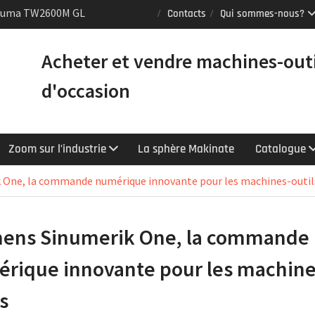
Puma TW2600M GL
Contacts
Qui sommes-nous?
e [VENDUE]
 tours Mazak
Acheter et vendre machines-out
équipés du contrôle
chnologie
d'occasion
Y : le tour CNC
er la productivité
Zoom sur l’industrie
La sphère Makinate
Catalogue
 One, la commande numérique innovante pour les machines-outil
ens Sinumerik One, la commande
rique innovante pour les machine
s