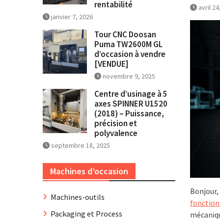
rentabilité
avril 24
janvier 7, 2026
Tour CNC Doosan
Puma TW2600M GL
d’occasion à vendre
[VENDUE]
novembre 9, 2025
Centre d’usinage à 5
axes SPINNER U1520
(2018) – Puissance,
précision et
polyvalence
septembre 18, 2025
Machines d’occasion
Bonjour, 
Machines-outils
fonction
Packaging et Process
mécaniqu