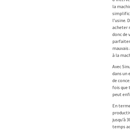
la machi
simplifi
l’usine. 
acheter 
donc de 
parfaite
mauvais a
à la mac
Avec Sin
dans un 
de concep
fois que 
peut enfi
En termes
productiv
jusqu’à 3
temps ac