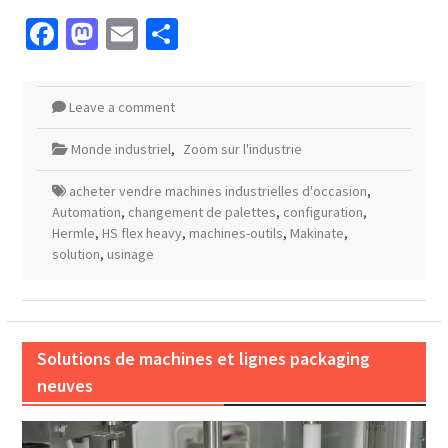
Facebook
Mastodon
Email
Partager
Leave a comment
Monde industriel
,
Zoom sur l'industrie
acheter vendre machines industrielles d'occasion
,
Automation
,
changement de palettes
,
configuration
,
Hermle
,
HS flex heavy
,
machines-outils
,
Makinate
,
solution
,
usinage
Solutions de machines et lignes packaging
neuves