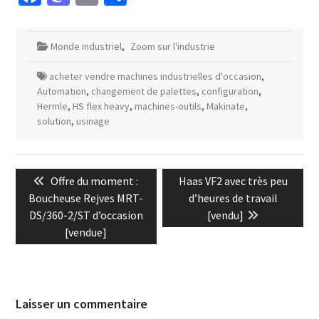
Monde industriel
,
Zoom sur l'industrie
acheter vendre machines industrielles d'occasion
,
Automation
,
changement de palettes
,
configuration
,
Hermle
,
HS flex heavy
,
machines-outils
,
Makinate
,
solution
,
usinage
Navigation
Previous
Next
Offre du moment :
Haas VF2 avec très peu
de
post:
post:
Boucheuse Rejves MRT-
d’heures de travail
l’article
DS/360-2/ST d’occasion
[vendu]
[vendue]
Laisser un commentaire