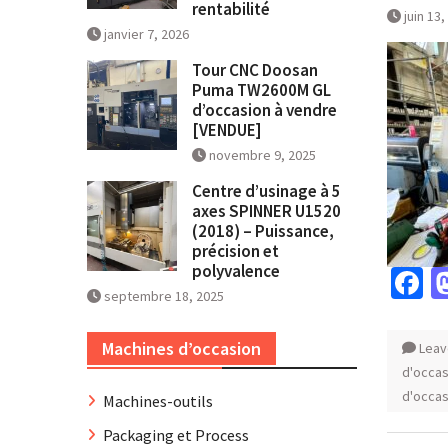
rentabilité
juin 13
janvier 7, 2026
Tour CNC Doosan
Puma TW2600M GL
d’occasion à vendre
[VENDUE]
novembre 9, 2025
Centre d’usinage à 5
axes SPINNER U1520
(2018) – Puissance,
précision et
polyvalence
F
septembre 18, 2025
Machines d’occasion
Leav
d'occas
d'occas
Machines-outils
Packaging et Process