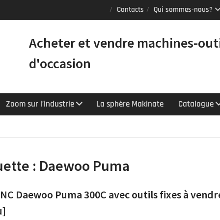
Puma TW2600M GL
Contacts
Qui sommes-nous?
e [VENDUE]
tours Mazak
Acheter et vendre machines-out
équipés du contrôle
chnologie
d'occasion
Y : le tour CNC
r la productivité
Zoom sur l’industrie
La sphère Makinate
Catalogue
uette :
Daewoo Puma
NC Daewoo Puma 300C avec outils fixes à vendr
u]