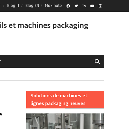
Blog IT
Blog EN
Makinate
Facebook
Twitter
Linkedin
Youtube
Instagram
Profile
ils et machines packaging
Solutions de machines et
lignes packaging neuves
e