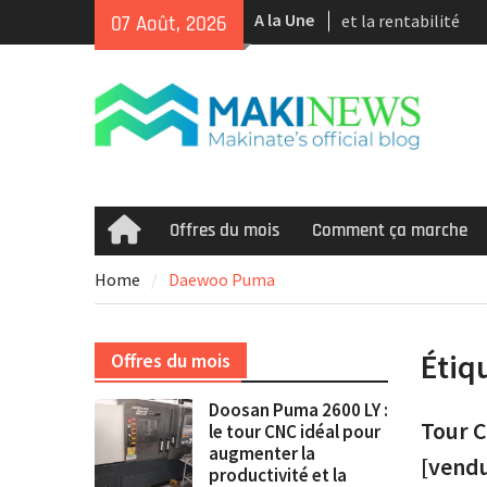
Skip
A la Une
Tour CNC Doosan 
07 Août, 2026
to
d’occasion à vendr
content
Nous achetons des 
d’occasion récents 
Smooth et de la te
multitâche
Doosan Puma 2600 L
idéal pour augmente
et la rentabilité
Offres du mois
Comment ça marche
Home
Home
Daewoo Puma
Étiq
Offres du mois
Doosan Puma 2600 LY :
Tour C
le tour CNC idéal pour
augmenter la
[vend
productivité et la