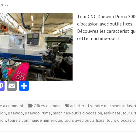
, 2022
Tour CNC Daewoo Puma 300
d’occasion avec outils fixes.
Découvrez les caractéristiqu
cette machine-outil
acebook
Mastodon
Email
Partager
e a comment
Offres du mois
acheter et vendre machines industri
ion
,
Daewoo
,
Daewoo Puma
,
machines-outils d'occasion
,
Makinate
,
tour C
ion
,
tours à commande numérique
,
tours avec outils fixes
,
tours d'occasio