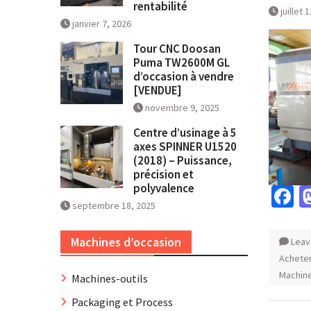
rentabilité
juillet 
janvier 7, 2026
Tour CNC Doosan
Puma TW2600M GL
d’occasion à vendre
[VENDUE]
novembre 9, 2025
Centre d’usinage à 5
axes SPINNER U1520
(2018) – Puissance,
précision et
polyvalence
F
septembre 18, 2025
Machines d’occasion
Leav
Achete
Machine
Machines-outils
Packaging et Process