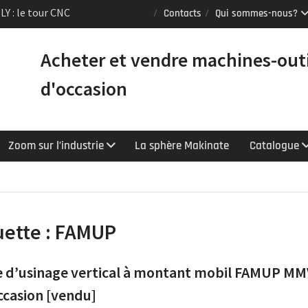
Puma TW2600M GL
Contacts
Qui sommes-nous?
e [VENDUE]
 tours Mazak
Acheter et vendre machines-out
équipés du contrôle
chnologie
d'occasion
Zoom sur l’industrie
La sphère Makinate
Catalogue
uette :
FAMUP
 d’usinage vertical à montant mobil FAMUP MM
ccasion [vendu]