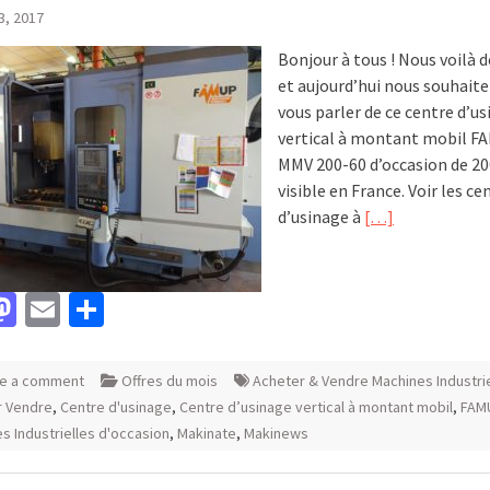
13, 2017
Bonjour à tous ! Nous voilà d
et aujourd’hui nous souhaite
vous parler de ce centre d’u
vertical à montant mobil 
MMV 200-60 d’occasion de 2
visible en France. Voir les ce
d’usinage à
[…]
acebook
Mastodon
Email
Partager
e a comment
Offres du mois
Acheter & Vendre Machines Industri
r Vendre
,
Centre d'usinage
,
Centre d’usinage vertical à montant mobil
,
FAM
s Industrielles d'occasion
,
Makinate
,
Makinews