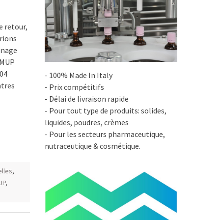
e retour,
rions
sinage
FAMUP
004
- 100% Made In Italy
ntres
- Prix compétitifs
- Délai de livraison rapide
- Pour tout type de produits: solides,
liquides, poudres, crèmes
- Pour les secteurs pharmaceutique,
nutraceutique & cosmétique.
elles
,
UP
,