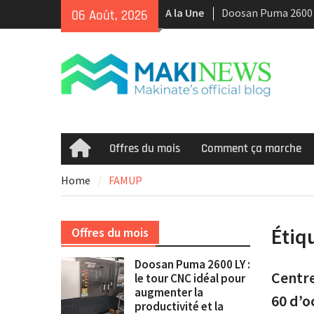
Skip
A la Une
Tour CNC Doosan 
06 Août, 2026
to
d’occasion à vendr
content
Nous achetons des
d’occasion récents 
Smooth et de la te
multitâche
Offres du mois
Comment ça marche
Home
Home
FAMUP
Étiq
Offres du mois
Doosan Puma 2600 LY :
Centre
le tour CNC idéal pour
augmenter la
60 d’o
productivité et la