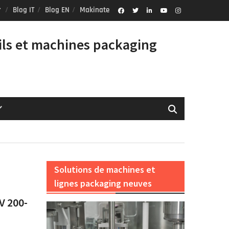
Blog IT
Blog EN
Makinate
Facebook
Twitter
Linkedin
Youtube
Instagram
Profile
ils et machines packaging
Solutions de machines et
lignes packaging neuves
V 200-