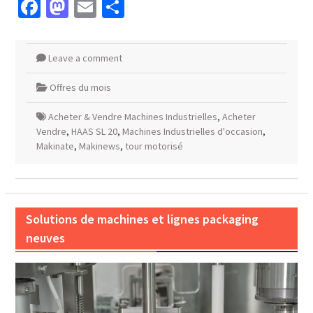
Facebook
Mastodon
Email
Partager
Leave a comment
Offres du mois
Acheter & Vendre Machines Industrielles
,
Acheter
Vendre
,
HAAS SL 20
,
Machines Industrielles d'occasion
,
Makinate
,
Makinews
,
tour motorisé
Solutions de machines et lignes packaging
neuves