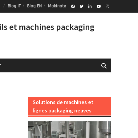
Blog IT
Blog EN
Makinate
Facebook
Twitter
Linkedin
Youtube
Instagram
Profile
ils et machines packaging
Solutions de machines et
lignes packaging neuves