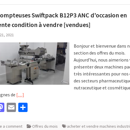
ompteuses Swiftpack B12P3 ANC d’occasion en
ente condition à vendre [vendues]
 21, 2021
Bonjour et bienvenue dans 
section des offres du mois.
Aujourd’hui, nous aimerions
présenter deux machines pa
très intéressantes pour nos 
des secteurs pharmaceutiqu
nutraceutique et cosmétique. 
lignes de
[…]
acebook
Mastodon
Email
Partager
e a comment
Offres du mois
acheter et vendre machines industri