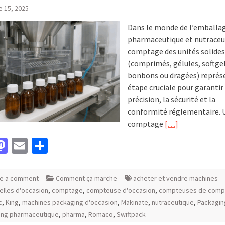
e 15, 2025
Dans le monde de l’emballa
pharmaceutique et nutraceut
comptage des unités solides
(comprimés, gélules, softgel
bonbons ou dragées) représ
étape cruciale pour garantir 
précision, la sécurité et la
conformité réglementaire. 
comptage
[…]
acebook
Mastodon
Email
Partager
e a comment
Comment ça marche
acheter et vendre machines
ielles d'occasion
,
comptage
,
compteuse d'occasion
,
compteuses de comp
c
,
King
,
machines packaging d'occasion
,
Makinate
,
nutraceutique
,
Packagin
ing pharmaceutique
,
pharma
,
Romaco
,
Swiftpack