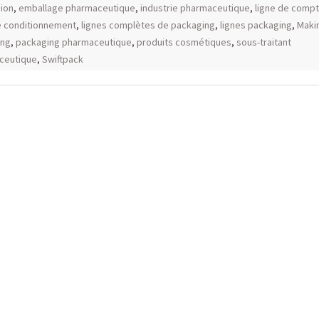
ion
,
emballage pharmaceutique
,
industrie pharmaceutique
,
ligne de comp
e conditionnement
,
lignes complètes de packaging
,
lignes packaging
,
Maki
ing
,
packaging pharmaceutique
,
produits cosmétiques
,
sous-traitant
ceutique
,
Swiftpack