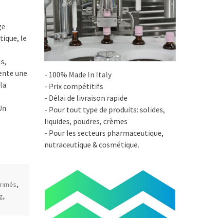
ge
ique, le
s,
ente une
- 100% Made In Italy
la
- Prix compétitifs
- Délai de livraison rapide
Un
- Pour tout type de produits: solides,
liquides, poudres, crèmes
- Pour les secteurs pharmaceutique,
nutraceutique & cosmétique.
rimés
,
g
,