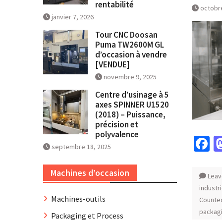
rentabilité
octobr
janvier 7, 2026
Tour CNC Doosan
Puma TW2600M GL
d’occasion à vendre
[VENDUE]
novembre 9, 2025
Centre d’usinage à 5
axes SPINNER U1520
(2018) – Puissance,
précision et
polyvalence
F
septembre 18, 2025
Machines d’occasion
Leav
industr
Machines-outils
Counte
packag
Packaging et Process