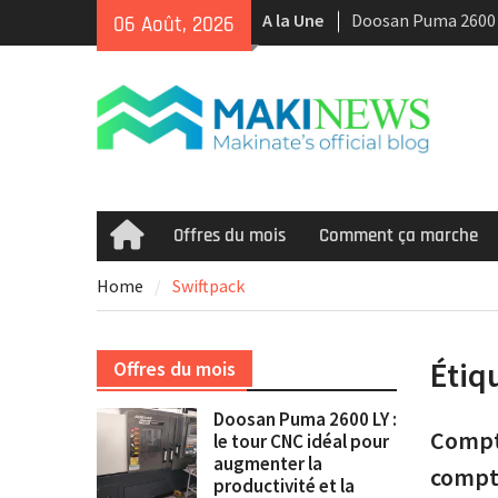
Skip
A la Une
Tour CNC Doosan 
06 Août, 2026
to
d’occasion à vendr
content
Nous achetons des
d’occasion récents 
Smooth et de la te
multitâche
Offres du mois
Comment ça marche
Home
Home
Swiftpack
Étiq
Offres du mois
Doosan Puma 2600 LY :
Compta
le tour CNC idéal pour
augmenter la
compt
productivité et la