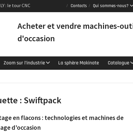
Puma TW2600M GL
Contacts
Qui sommes-nous?
e [VENDUE]
 tours Mazak
Acheter et vendre machines-out
équipés du contrôle
chnologie
d'occasion
Zoom sur l’industrie
La sphère Makinate
Catalogue
uette :
Swiftpack
ge en flacons : technologies et machines de
age d’occasion