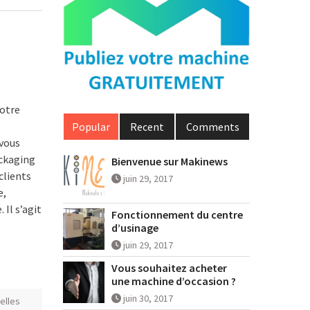
notre
Popular
Recent
Comments
 vous
ckaging
Bienvenue sur Makinews
clients
juin 29, 2017
e,
Il s’agit
Fonctionnement du centre
d’usinage
juin 29, 2017
Vous souhaitez acheter
une machine d’occasion ?
juin 30, 2017
elles