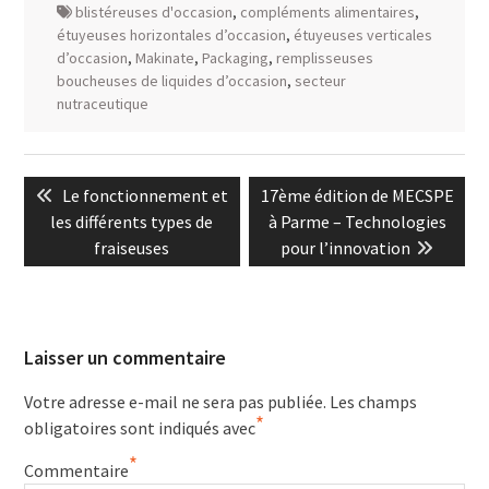
blistéreuses d'occasion
,
compléments alimentaires
,
étuyeuses horizontales d’occasion
,
étuyeuses verticales
d’occasion
,
Makinate
,
Packaging
,
remplisseuses
boucheuses de liquides d’occasion
,
secteur
nutraceutique
Navigation
Previous
Next
Le fonctionnement et
17ème édition de MECSPE
de
post:
post:
les différents types de
à Parme – Technologies
l’article
fraiseuses
pour l’innovation
Laisser un commentaire
Votre adresse e-mail ne sera pas publiée.
Les champs
*
obligatoires sont indiqués avec
*
Commentaire