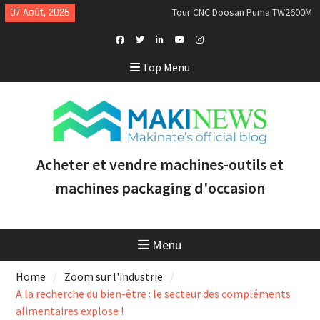
Skip
Tour CNC Doosan Puma TW2600M
07 Août, 2026
to
GL d’occasion à vendre [VENDUE]
content
Nous achetons des tours Mazak
d’occasion récents équipés du
Facebook
Twitter
Linkedin
Youtube
Instagram
Top Menu
contrôle Smooth et de la
Profile
technologie multitâche
Doosan Puma 2600 LY : le tour
CNC idéal pour augmenter la
productivité et la rentabilité
Acheter et vendre machines-outils et
machines packaging d'occasion
Menu
Home
Zoom sur l'industrie
A la recherche du bien-être : le secteur des compléments
alimentaires explose !