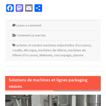
Facebook
Mastodon
Email
Partager
Leave a comment
Comment ça marche
acheter et vendre machines industrielles d'occasion
,
cisaille
,
découpe
,
machines de tôlerie
,
machines de
tôlerie d'occasion
,
Makinate
,
oxycoupage
,
plasma
Solutions de machines et lignes packaging
neuves