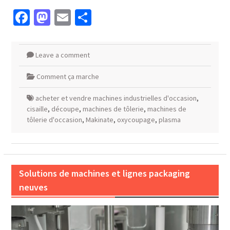
Facebook
Mastodon
Email
Partager
Leave a comment
Comment ça marche
acheter et vendre machines industrielles d'occasion
,
cisaille
,
découpe
,
machines de tôlerie
,
machines de
tôlerie d'occasion
,
Makinate
,
oxycoupage
,
plasma
Solutions de machines et lignes packaging
neuves