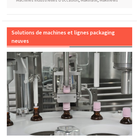
Machines Industrielles d'occasion
,
Makinate
,
Makinews
Solutions de machines et lignes packaging
neuves