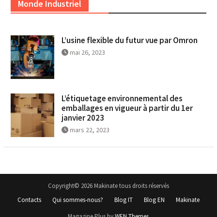
Monde Industriel
L’usine flexible du futur vue par Omron
mai 26, 2023
L’étiquetage environnemental des
emballages en vigueur à partir du 1er
janvier 2023
mars 22, 2023
Copyright© 2026 Makinate tous droits réservés
Contacts
Qui sommes-nous?
Blog IT
Blog EN
Makinate
Magazine Plus by
WEN Themes