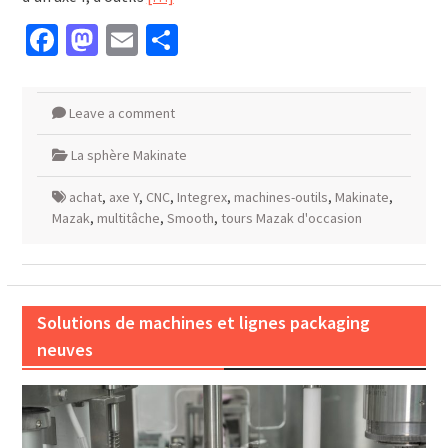
Facebook
Mastodon
Email
Partager
Leave a comment
La sphère Makinate
achat
,
axe Y
,
CNC
,
Integrex
,
machines-outils
,
Makinate
,
Mazak
,
multitâche
,
Smooth
,
tours Mazak d'occasion
Solutions de machines et lignes packaging
neuves