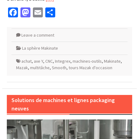
Facebook
Mastodon
Email
Partager
Leave a comment
La sphère Makinate
achat
,
axe Y
,
CNC
,
Integrex
,
machines-outils
,
Makinate
,
Mazak
,
multitâche
,
Smooth
,
tours Mazak d'occasion
Solutions de machines et lignes packaging
neuves