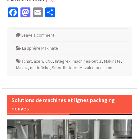
Facebook
Mastodon
Email
Partager
Leave a comment
La sphère Makinate
achat
,
axe Y
,
CNC
,
Integrex
,
machines-outils
,
Makinate
,
Mazak
,
multitâche
,
Smooth
,
tours Mazak d'occasion
Solutions de machines et lignes packaging
neuves