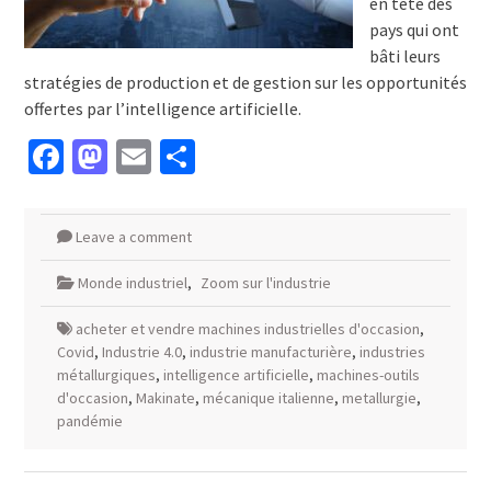
en tête des
pays qui ont
bâti leurs
stratégies de production et de gestion sur les opportunités
offertes par l’intelligence artificielle.
Facebook
Mastodon
Email
Partager
Leave a comment
Monde industriel
,
Zoom sur l'industrie
acheter et vendre machines industrielles d'occasion
,
Covid
,
Industrie 4.0
,
industrie manufacturière
,
industries
métallurgiques
,
intelligence artificielle
,
machines-outils
d'occasion
,
Makinate
,
mécanique italienne
,
metallurgie
,
pandémie