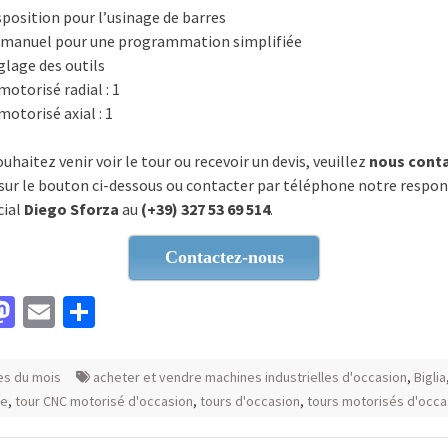
sposition pour l’usinage de barres
 manuel pour une programmation simplifiée
glage des outils
motorisé radial : 1
motorisé axial : 1
ouhaitez venir voir le tour ou recevoir un devis, veuillez
nous cont
 sur le bouton ci-dessous ou contacter par téléphone notre respo
ial
Diego Sforza
au
(+39) 327 53 69 514
.
Contactez-nous
acebook
Mastodon
Email
Partager
es du mois
acheter et vendre machines industrielles d'occasion
,
Biglia
te
,
tour CNC motorisé d'occasion
,
tours d'occasion
,
tours motorisés d'occa