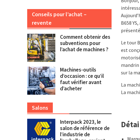
Bonjour,
intéress
Conseils pour l’achat –
Aujourd’
revente
B658 YS,
présenté
Comment obtenir des
Le tour B
subventions pour
l’achat de machines ?
est conçu
motorisé
mandrin 
Machines-outils
sur la m
d’occasion : ce qu’il
faut vérifier avant
La machi
d’acheter
La machi
Salons
Interpack 2023, le
Détai
salon de référence de
l’industrie de
Marque