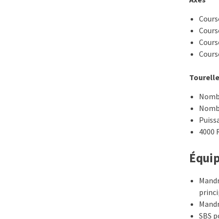
Course
Course
Course
Course
Tourell
Nombr
Nombr
Puiss
4000
Équip
Mandr
princ
Mandr
SBS po