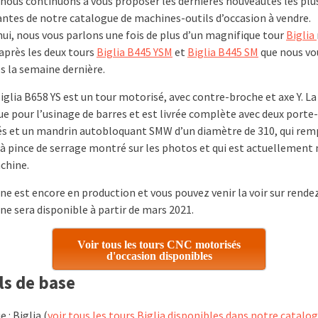
 nous continuons à vous proposer les dernières nouveautés les plu
antes de notre catalogue de machines-outils d’occasion à vendre.
hui, nous vous parlons une fois de plus d’un magnifique tour
Biglia
 après les deux tours
Biglia B445 YSM
et
Biglia B445 SM
que nous vo
s la semaine dernière.
iglia B658 YS est un tour motorisé, avec contre-broche et axe Y. L
e pour l’usinage de barres et est livrée complète avec deux porte-
s et un mandrin autobloquant SMW d’un diamètre de 310, qui remp
à pince de serrage montré sur les photos et qui est actuellemen
achine.
ne est encore en production et vous pouvez venir la voir sur rende
ne sera disponible à partir de mars 2021.
Voir tous les tours CNC motorisés
d'occasion disponibles
ls de base
 : Biglia (
voir tous les tours Biglia disponibles dans notre catalo