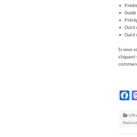
Prédi
Guide
Préré
Outil 
Outil 
Si vous s
cliquant
commerc
F
Offr
Makina