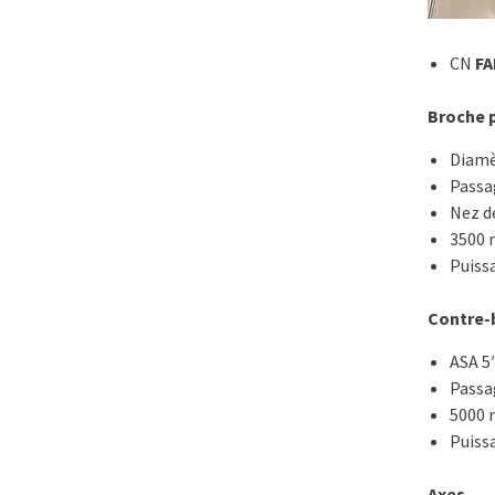
CN
FA
Broche p
Diamè
Passa
Nez de
3500 
Puiss
Contre-
ASA 5
Passa
5000 
Puiss
Axes