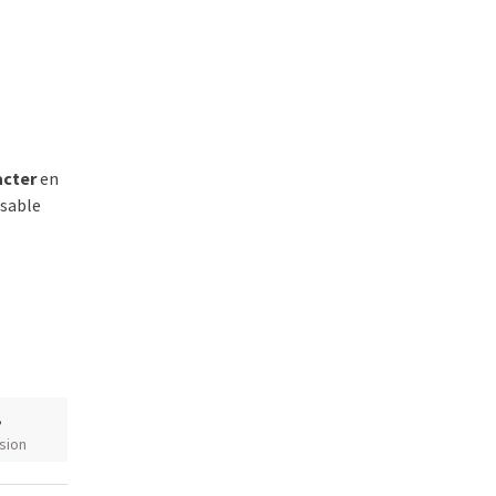
acter
en
nsable
,
sion