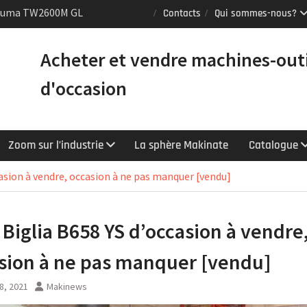
Puma TW2600M GL
Contacts
Qui sommes-nous?
e [VENDUE]
 tours Mazak
Acheter et vendre machines-out
équipés du contrôle
chnologie
d'occasion
Y : le tour CNC
er la productivité
Zoom sur l’industrie
La sphère Makinate
Catalogue
casion à vendre, occasion à ne pas manquer [vendu]
 Biglia B658 YS d’occasion à vendre
sion à ne pas manquer [vendu]
 8, 2021
Makinews