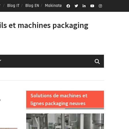
Blog IT
Blog EN
Makinate
Facebook
Twitter
Linkedin
Youtube
Instagram
Profile
ils et machines packaging
,
Solutions de machines et
lignes packaging neuves