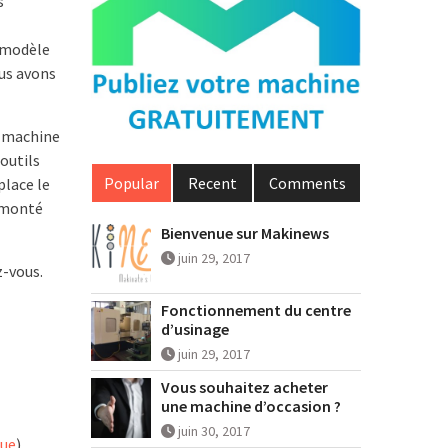
s
modèle
us avons
a machine
outils
Popular
Recent
Comments
lace le
t monté
Bienvenue sur Makinews
juin 29, 2017
z-vous.
Fonctionnement du centre
d’usinage
juin 29, 2017
Vous souhaitez acheter
une machine d’occasion ?
juin 30, 2017
gue
)