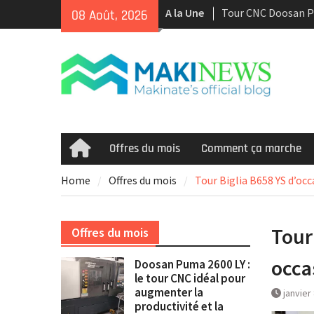
Skip
Tour CNC Doosan 
A la Une
08 Août, 2026
to
d’occasion à vendr
content
Nous achetons des
d’occasion récents 
Smooth et de la te
multitâche
Doosan Puma 2600 L
idéal pour augment
et la rentabilité
Offres du mois
Comment ça marche
Home
Home
Offres du mois
Tour Biglia B658 YS d’oc
Tour
Offres du mois
occa
Doosan Puma 2600 LY :
le tour CNC idéal pour
augmenter la
janvier
productivité et la