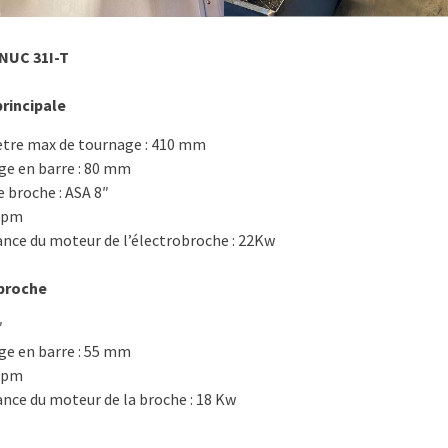
NUC 31I-T
rincipale
tre max de tournage : 410 mm
ge en barre : 80 mm
 broche : ASA 8″
rpm
ance du moteur de l’électrobroche : 22Kw
broche
″
ge en barre : 55 mm
rpm
ance du moteur de la broche : 18 Kw