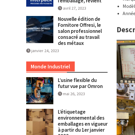
l’emballage, revient
Modèl
avril 27, 2023
Année
Nouvelle édition de
Fornitore Offresi, le
Descr
salon professionnel
consacré au travail
des métaux
janvier 24, 2023
Monde Industriel
L’usine flexible du
futur vue par Omron
mai 26, 2023
L’étiquetage
environnemental des
emballages en vigueur
à partir du 1er janvier