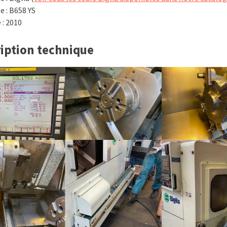
e : B658 YS
 : 2010
iption technique