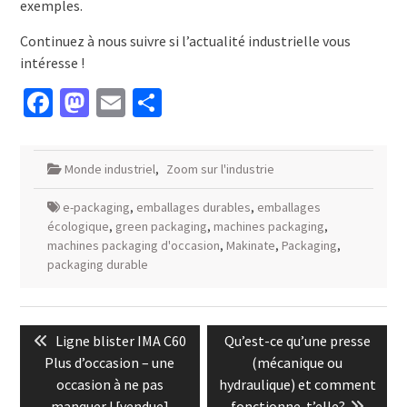
exemples.
Continuez à nous suivre si l’actualité industrielle vous
intéresse !
Facebook
Mastodon
Email
Partager
Monde industriel
,
Zoom sur l'industrie
e-packaging
,
emballages durables
,
emballages
écologique
,
green packaging
,
machines packaging
,
machines packaging d'occasion
,
Makinate
,
Packaging
,
packaging durable
Navigation
Previous
Next
Ligne blister IMA C60
Qu’est-ce qu’une presse
de
post:
post:
Plus d’occasion – une
(mécanique ou
l’article
occasion à ne pas
hydraulique) et comment
manquer ! [vendue]
fonctionne-t’elle?