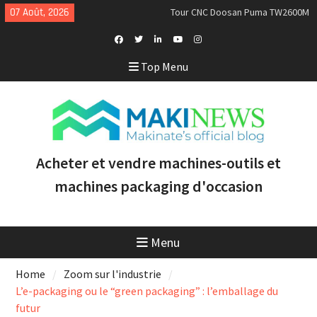
Skip
07 Août, 2026
Tour CNC Doosan Puma TW2600M
to
GL d’occasion à vendre [VENDUE]
content
Nous achetons des tours Mazak
d’occasion récents équipés du
Facebook
Twitter
Linkedin
Youtube
Instagram
Top Menu
contrôle Smooth et de la
Profile
technologie multitâche
Doosan Puma 2600 LY : le tour
CNC idéal pour augmenter la
productivité et la rentabilité
Acheter et vendre machines-outils et
machines packaging d'occasion
Menu
Home
Zoom sur l'industrie
L’e-packaging ou le “green packaging” : l’emballage du
futur